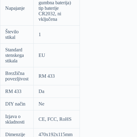
gumbna baterija)
Napajanje
tip baterije
CR2032, ni
vključena
Število
1
stikal
Standard
stenskega
EU
stikala
Brezžična
RM 433
povezljivost
RM 433
Da
DIY način
Ne
Izjava o
CE, FCC, RoHS
skladnosti
Dimenzije
470x192x115mm