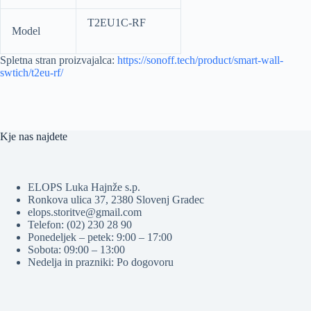
T2EU1C-RF
Model
Spletna stran proizvajalca:
https://sonoff.tech/product/smart-wall-
swtich/t2eu-rf/
Kje nas najdete
ELOPS Luka Hajnže s.p.
Ronkova ulica 37, 2380 Slovenj Gradec
elops.storitve@gmail.com
Telefon: (02) 230 28 90
Ponedeljek – petek: 9:00 – 17:00
Sobota: 09:00 – 13:00
Nedelja in prazniki: Po dogovoru