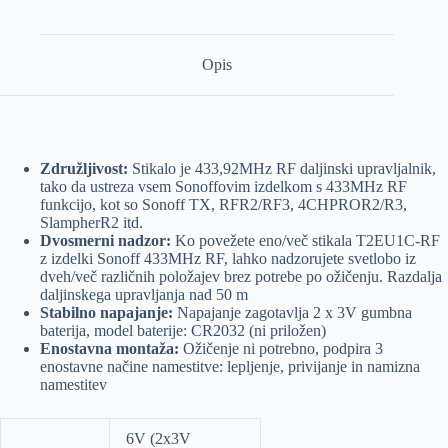
Opis
Združljivost:
Stikalo je
433,92MHz RF daljinski upravljalnik,
tako da ustreza vsem Sonoffovim izdelkom s 433MHz RF
funkcijo, kot so Sonoff TX, RFR2/RF3, 4CHPROR2/R3,
SlampherR2 itd.
Dvosmerni nadzor:
Ko povežete eno/več stikala T2EU1C-RF
z izdelki Sonoff 433MHz RF, lahko nadzorujete svetlobo iz
dveh/več različnih položajev brez potrebe po ožičenju. Razdalja
daljinskega upravljanja nad 50 m
Stabilno napajanje:
Napajanje zagotavlja 2 x 3V gumbna
baterija, model baterije: CR2032 (ni priložen)
Enostavna montaža:
Ožičenje ni potrebno, podpira 3
enostavne načine namestitve: lepljenje, privijanje in namizna
namestitev
6V (2x3V