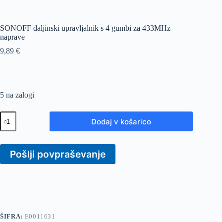
SONOFF daljinski upravljalnik s 4 gumbi za 433MHz
naprave
9,89
€
5 na zalogi
SONOFF
Dodaj v košarico
daljinski
upravljalnik
s
4
Pošlji povpraševanje
gumbi
za
433MHz
naprave
količina
ŠIFRA:
E0011631