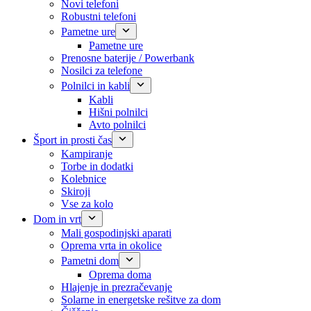
Novi telefoni
Robustni telefoni
Pametne ure
Pametne ure
Prenosne baterije / Powerbank
Nosilci za telefone
Polnilci in kabli
Kabli
Hišni polnilci
Avto polnilci
Šport in prosti čas
Kampiranje
Torbe in dodatki
Kolebnice
Skiroji
Vse za kolo
Dom in vrt
Mali gospodinjski aparati
Oprema vrta in okolice
Pametni dom
Oprema doma
Hlajenje in prezračevanje
Solarne in energetske rešitve za dom