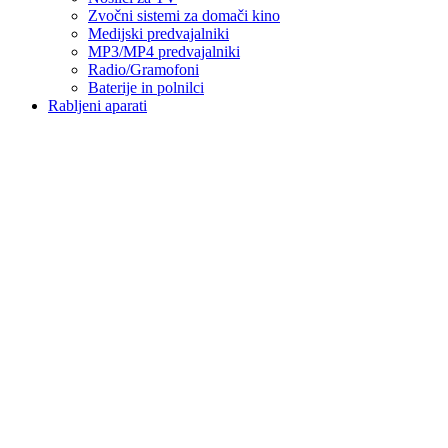
Zvočni sistemi za domači kino
Medijski predvajalniki
MP3/MP4 predvajalniki
Radio/Gramofoni
Baterije in polnilci
Rabljeni aparati