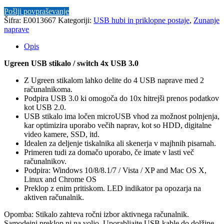
Pošlji povpraševanje
Šifra:
E0013667
Kategoriji:
USB hubi in priklopne postaje
,
Zunanje
naprave
Opis
Ugreen USB stikalo / switch 4x USB 3.0
Z Ugreen stikalom lahko delite do 4 USB naprave med 2
računalnikoma.
Podpira USB 3.0 ki omogoča do 10x hitrejši prenos podatkov
kot USB 2.0.
USB stikalo ima ločen microUSB vhod za možnost polnjenja,
kar optimizira uporabo večih naprav, kot so HDD, digitalne
video kamere, SSD, itd.
Idealen za deljenje tiskalnika ali skenerja v majhnih pisarnah.
Primeren tudi za domačo uporabo, če imate v lasti več
računalnikov.
Podpira:
Windows 10/8/8.1/7 / Vista / XP and Mac OS X,
Linux and Chrome OS
Preklop z enim pritiskom. LED indikator pa opozarja na
aktiven računalnik.
Opomba: Stikalo zahteva ročni izbor aktivnega računalnik.
Samodejni preklop ni na voljo. Uporabljajte USB kable do dolžine