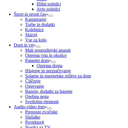
Hišni polnilci
Avto polnilci
Šport in prosti čas
Kampiranje
Torbe in dodatki
Kolebnice
Skiroji
Vse za kolo
Dom in vrt
Mali gospodinjski aparati
Oprema vrta in okolice
Pametni dom
Oprema doma
Hlajenje in prezračevanje
Solarne in energetske rešitve za dom
Čiščenje
Ogrevanje
Bazeni, dodatki za bazene
Osebna nega
Svetlobni elementi
Audio-video foto
Prenosni zvočniki
Slušalke
Projektorji
Nosilci za TV