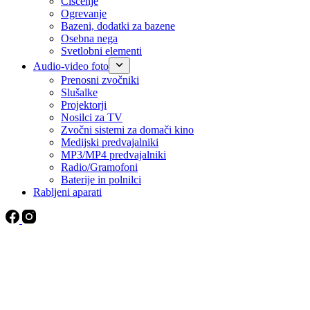
Čiščenje
Ogrevanje
Bazeni, dodatki za bazene
Osebna nega
Svetlobni elementi
Audio-video foto
Prenosni zvočniki
Slušalke
Projektorji
Nosilci za TV
Zvočni sistemi za domači kino
Medijski predvajalniki
MP3/MP4 predvajalniki
Radio/Gramofoni
Baterije in polnilci
Rabljeni aparati