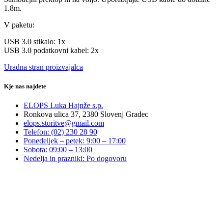
1.8m.
V paketu:
USB 3.0 stikalo: 1x
USB 3.0 podatkovni kabel: 2x
Uradna stran proizvajalca
Kje nas najdete
ELOPS Luka Hajnže s.p.
Ronkova ulica 37, 2380 Slovenj Gradec
elops.storitve@gmail.com
Telefon: (02) 230 28 90
Ponedeljek – petek: 9:00 – 17:00
Sobota: 09:00 – 13:00
Nedelja in prazniki: Po dogovoru