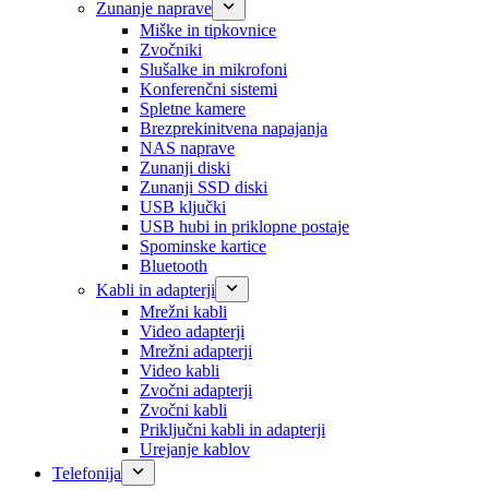
Zunanje naprave
Miške in tipkovnice
Zvočniki
Slušalke in mikrofoni
Konferenčni sistemi
Spletne kamere
Brezprekinitvena napajanja
NAS naprave
Zunanji diski
Zunanji SSD diski
USB ključki
USB hubi in priklopne postaje
Spominske kartice
Bluetooth
Kabli in adapterji
Mrežni kabli
Video adapterji
Mrežni adapterji
Video kabli
Zvočni adapterji
Zvočni kabli
Priključni kabli in adapterji
Urejanje kablov
Telefonija