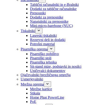
Tablični računalniki in e-Bralniki
Dodatki za tablične računalnike
Prenosniki
Dodatki za prenosnike
Napajalniki za prenosnike
Mini-micro-barebone (NUC)
Tiskalniki
Laserski tiskalniki
Rezervni deli in dodatki
Potrošni material
Pisarniška oprema
Pisarniško pohištvo
Pisarniški stoli
Pisarniška tehnika
Sit-stand mize, podstavki in nosilci
Uničevalci dokumentov
Ojačevalniki brezžičnega omrežja
Usmerjevalniki
Mrežna oprema
Mrežne kartice
Stikala
Home Plug PowerLine
PoE