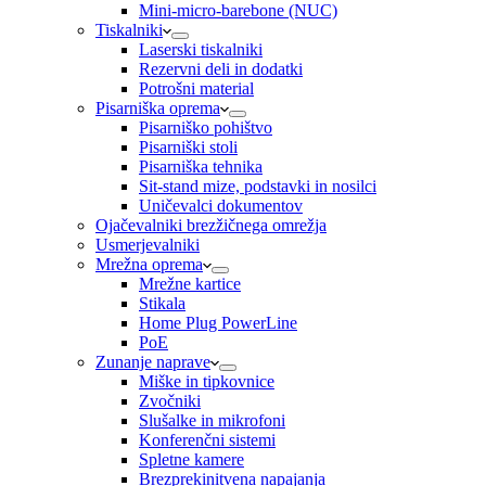
Mini-micro-barebone (NUC)
Tiskalniki
Laserski tiskalniki
Rezervni deli in dodatki
Potrošni material
Pisarniška oprema
Pisarniško pohištvo
Pisarniški stoli
Pisarniška tehnika
Sit-stand mize, podstavki in nosilci
Uničevalci dokumentov
Ojačevalniki brezžičnega omrežja
Usmerjevalniki
Mrežna oprema
Mrežne kartice
Stikala
Home Plug PowerLine
PoE
Zunanje naprave
Miške in tipkovnice
Zvočniki
Slušalke in mikrofoni
Konferenčni sistemi
Spletne kamere
Brezprekinitvena napajanja