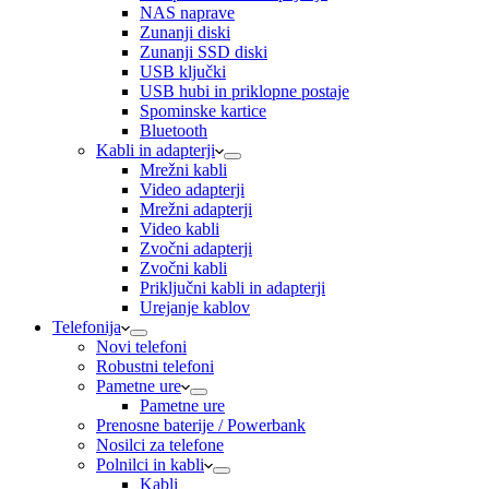
NAS naprave
Zunanji diski
Zunanji SSD diski
USB ključki
USB hubi in priklopne postaje
Spominske kartice
Bluetooth
Kabli in adapterji
Mrežni kabli
Video adapterji
Mrežni adapterji
Video kabli
Zvočni adapterji
Zvočni kabli
Priključni kabli in adapterji
Urejanje kablov
Telefonija
Novi telefoni
Robustni telefoni
Pametne ure
Pametne ure
Prenosne baterije / Powerbank
Nosilci za telefone
Polnilci in kabli
Kabli