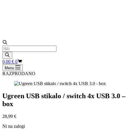
Products
search
Shopping
0,00
€
0
cart
Menu
RAZPRODANO
Ugreen USB stikalo / switch 4x USB 3.0 –
box
28,99
€
Ni na zalogi