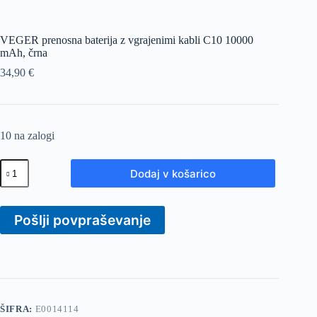
VEGER prenosna baterija z vgrajenimi kabli C10 10000
mAh, črna
34,90
€
10 na zalogi
VEGER
Dodaj v košarico
prenosna
baterija
z
vgrajenimi
Pošlji povpraševanje
kabli
C10
10000
mAh,
črna
količina
ŠIFRA:
E0014114