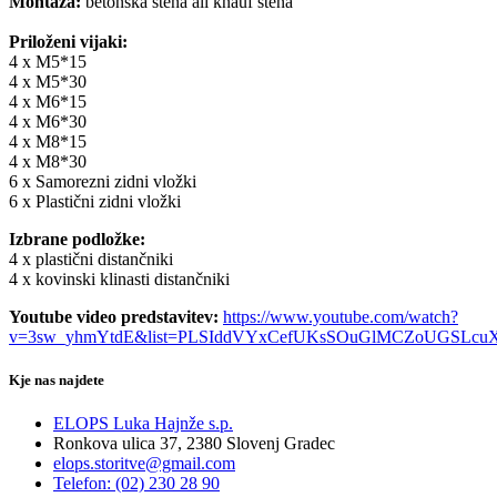
Montaža:
betonska stena ali knauf stena
Priloženi vijaki:
4 x M5*15
4 x M5*30
4 x M6*15
4 x M6*30
4 x M8*15
4 x M8*30
6 x Samorezni zidni vložki
6 x Plastični zidni vložki
Izbrane podložke:
4 x plastični distančniki
4 x kovinski klinasti distančniki
Youtube video predstavitev:
https://www.youtube.com/watch?
v=3sw_yhmYtdE&list=PLSIddVYxCefUKsSOuGlMCZoUGSLcuX
Kje nas najdete
ELOPS Luka Hajnže s.p.
Ronkova ulica 37, 2380 Slovenj Gradec
elops.storitve@gmail.com
Telefon: (02) 230 28 90