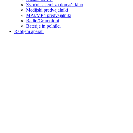
Zvočni sistemi za domači kino
Medijski predvajalniki
MP3/MP4 predvajalniki
Radio/Gramofoni
Baterije in polnilci
Rabljeni aparati