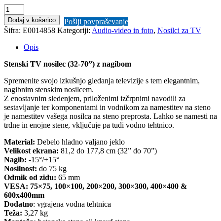
VonHaus
32-
Dodaj v košarico
Pošlji povpraševanje
70
Šifra:
E0014858
Kategoriji:
Audio-video in foto
,
Nosilci za TV
nagibni
TV
Opis
stenski
nosilec
Stenski TV nosilec (32-70”) z nagibom
do
75kg,
Spremenite svojo izkušnjo gledanja televizije s tem elegantnim,
Amazon
nagibnim stenskim nosilcem.
best
Z enostavnim sledenjem, priloženimi izčrpnimi navodili za
seller
sestavljanje ter komponentami in vodnikom za namestitev na steno
količina
je namestitev vašega nosilca na steno preprosta. Lahko se namesti na
trdne in enojne stene, vključuje pa tudi vodno tehtnico.
Material:
Debelo hladno valjano jeklo
Velikost ekrana:
81,2 do 177,8 cm (32” do 70”)
Nagib:
-15°/+15°
Nosilnost:
do 75 kg
Odmik od zidu:
65 mm
VESA:
75×75, 100×100, 200×200, 300×300, 400×400 &
600x400mm
Dodatno
: vgrajena vodna tehtnica
Teža:
3,27 kg