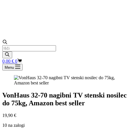
Products
search
Shopping
0,00
€
0
cart
Menu
VonHaus 32-70 nagibni TV stenski nosilec
do 75kg, Amazon best seller
19,90
€
10 na zalogi