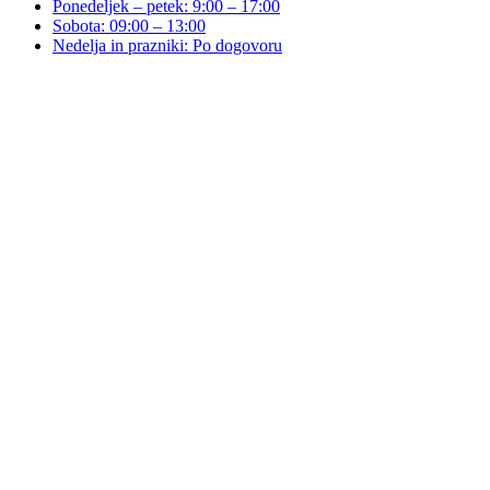
Ponedeljek – petek: 9:00 – 17:00
Sobota: 09:00 – 13:00
Nedelja in prazniki: Po dogovoru