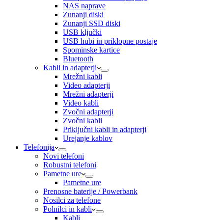
NAS naprave
Zunanji diski
Zunanji SSD diski
USB ključki
USB hubi in priklopne postaje
Spominske kartice
Bluetooth
Kabli in adapterji
Mrežni kabli
Video adapterji
Mrežni adapterji
Video kabli
Zvočni adapterji
Zvočni kabli
Priključni kabli in adapterji
Urejanje kablov
Telefonija
Novi telefoni
Robustni telefoni
Pametne ure
Pametne ure
Prenosne baterije / Powerbank
Nosilci za telefone
Polnilci in kabli
Kabli