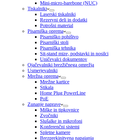
Mini-micro-barebone (NUC)
Tiskalniki
Laserski tiskalniki
Rezervni deli in dodatki
Potrošni material
Pisarniška oprema
Pisarniško pohištvo
Pisarniški stoli
Pisarniška tehnika
Sit-stand mize, podstavki in nosilci
Uničevalci dokumentov
Ojačevalniki brezžičnega omrežja
Usmerjevalniki
Mrežna oprema
Mrežne kartice
Stikala
Home Plug PowerLine
PoE
Zunanje naprave
Miške in tipkovnice
Zvočniki
Slušalke in mikrofoni
Konferenčni sistemi
Spletne kamere
Brezprekinitvena napajanja