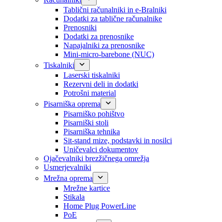
Tablični računalniki in e-Bralniki
Dodatki za tablične računalnike
Prenosniki
Dodatki za prenosnike
Napajalniki za prenosnike
Mini-micro-barebone (NUC)
Tiskalniki
Laserski tiskalniki
Rezervni deli in dodatki
Potrošni material
Pisarniška oprema
Pisarniško pohištvo
Pisarniški stoli
Pisarniška tehnika
Sit-stand mize, podstavki in nosilci
Uničevalci dokumentov
Ojačevalniki brezžičnega omrežja
Usmerjevalniki
Mrežna oprema
Mrežne kartice
Stikala
Home Plug PowerLine
PoE