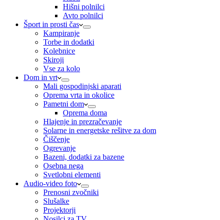
Hišni polnilci
Avto polnilci
Šport in prosti čas
Kampiranje
Torbe in dodatki
Kolebnice
Skiroji
Vse za kolo
Dom in vrt
Mali gospodinjski aparati
Oprema vrta in okolice
Pametni dom
Oprema doma
Hlajenje in prezračevanje
Solarne in energetske rešitve za dom
Čiščenje
Ogrevanje
Bazeni, dodatki za bazene
Osebna nega
Svetlobni elementi
Audio-video foto
Prenosni zvočniki
Slušalke
Projektorji
Nosilci za TV