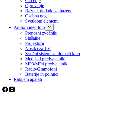
Čiščenje
Ogrevanje
Bazeni, dodatki za bazene
Osebna nega
Svetlobni elementi
Audio-video foto
Prenosni zvočniki
Slušalke
Projektorji
Nosilci za TV
Zvočni sistemi za domači kino
Medijski predvajalniki
MP3/MP4 predvajalniki
Radio/Gramofoni
Baterije in polnilci
Rabljeni aparati