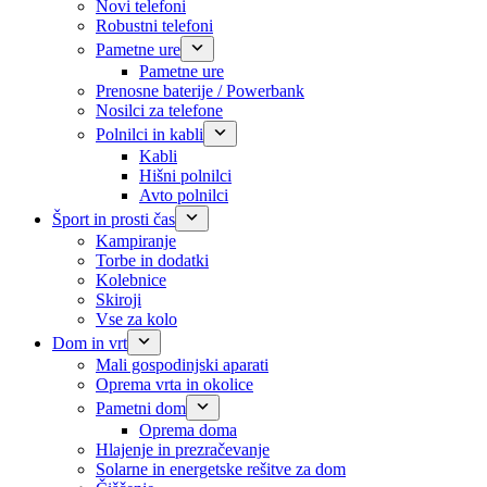
Novi telefoni
Robustni telefoni
Pametne ure
Pametne ure
Prenosne baterije / Powerbank
Nosilci za telefone
Polnilci in kabli
Kabli
Hišni polnilci
Avto polnilci
Šport in prosti čas
Kampiranje
Torbe in dodatki
Kolebnice
Skiroji
Vse za kolo
Dom in vrt
Mali gospodinjski aparati
Oprema vrta in okolice
Pametni dom
Oprema doma
Hlajenje in prezračevanje
Solarne in energetske rešitve za dom