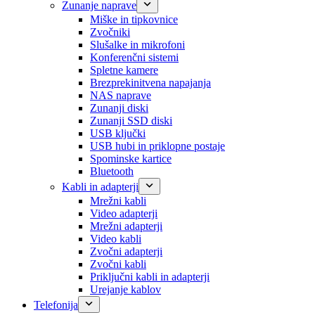
Zunanje naprave
Miške in tipkovnice
Zvočniki
Slušalke in mikrofoni
Konferenčni sistemi
Spletne kamere
Brezprekinitvena napajanja
NAS naprave
Zunanji diski
Zunanji SSD diski
USB ključki
USB hubi in priklopne postaje
Spominske kartice
Bluetooth
Kabli in adapterji
Mrežni kabli
Video adapterji
Mrežni adapterji
Video kabli
Zvočni adapterji
Zvočni kabli
Priključni kabli in adapterji
Urejanje kablov
Telefonija