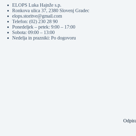
ELOPS Luka Hajnže s.p.
Ronkova ulica 37, 2380 Slovenj Gradec
elops.storitve@gmail.com
Telefon: (02) 230 28 90
Ponedeljek – petek: 9:00 – 17:00
Sobota: 09:00 – 13:00
Nedelja in prazniki: Po dogovoru
Odpira