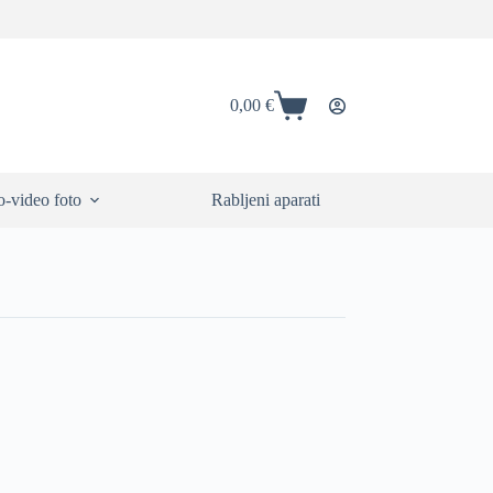
0,00
€
Shopping
cart
-video foto
Rabljeni aparati