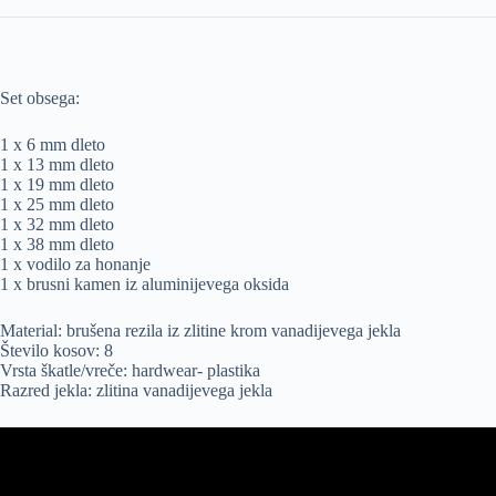
Set obsega:
1 x 6 mm dleto
1 x 13 mm dleto
1 x 19 mm dleto
1 x 25 mm dleto
1 x 32 mm dleto
1 x 38 mm dleto
1 x vodilo za honanje
1 x brusni kamen iz aluminijevega oksida
Material: brušena rezila iz zlitine krom vanadijevega jekla
Število kosov: 8
Vrsta škatle/vreče: hardwear- plastika
Razred jekla: zlitina vanadijevega jekla