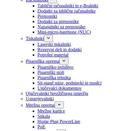
Tablični računalniki in e-Bralniki
Dodatki za tablične računalnike
Prenosniki
Dodatki za prenosnike
Napajalniki za prenosnike
Mini-micro-barebone (NUC)
Tiskalniki
Laserski tiskalniki
Rezervni deli in dodatki
Potrošni material
Pisarniška oprema
Pisarniško pohištvo
Pisarniški stoli
Pisarniška tehnika
Sit-stand mize, podstavki in nosilci
Uničevalci dokumentov
Ojačevalniki brezžičnega omrežja
Usmerjevalniki
Mrežna oprema
Mrežne kartice
Stikala
Home Plug PowerLine
PoE