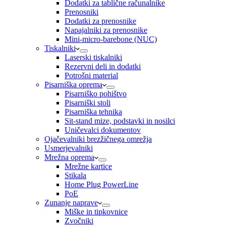
Dodatki za tablične računalnike
Prenosniki
Dodatki za prenosnike
Napajalniki za prenosnike
Mini-micro-barebone (NUC)
Tiskalniki
Laserski tiskalniki
Rezervni deli in dodatki
Potrošni material
Pisarniška oprema
Pisarniško pohištvo
Pisarniški stoli
Pisarniška tehnika
Sit-stand mize, podstavki in nosilci
Uničevalci dokumentov
Ojačevalniki brezžičnega omrežja
Usmerjevalniki
Mrežna oprema
Mrežne kartice
Stikala
Home Plug PowerLine
PoE
Zunanje naprave
Miške in tipkovnice
Zvočniki