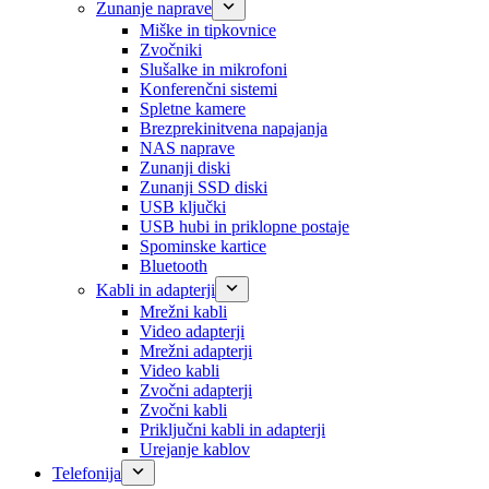
Zunanje naprave
Miške in tipkovnice
Zvočniki
Slušalke in mikrofoni
Konferenčni sistemi
Spletne kamere
Brezprekinitvena napajanja
NAS naprave
Zunanji diski
Zunanji SSD diski
USB ključki
USB hubi in priklopne postaje
Spominske kartice
Bluetooth
Kabli in adapterji
Mrežni kabli
Video adapterji
Mrežni adapterji
Video kabli
Zvočni adapterji
Zvočni kabli
Priključni kabli in adapterji
Urejanje kablov
Telefonija