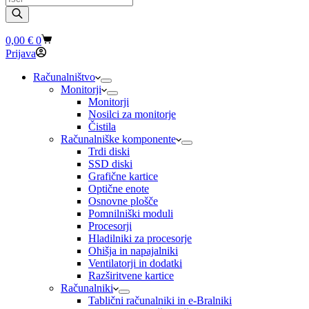
search
Shopping
0,00
€
0
cart
Prijava
Računalništvo
Monitorji
Monitorji
Nosilci za monitorje
Čistila
Računalniške komponente
Trdi diski
SSD diski
Grafične kartice
Optične enote
Osnovne plošče
Pomnilniški moduli
Procesorji
Hladilniki za procesorje
Ohišja in napajalniki
Ventilatorji in dodatki
Razširitvene kartice
Računalniki
Tablični računalniki in e-Bralniki