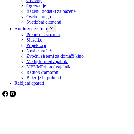
Čiščenje
Ogrevanje
Bazeni, dodatki za bazene
Osebna nega
Svetlobni elementi
Audio-video foto
Prenosni zvočniki
Slušalke
Projektorji
Nosilci za TV
Zvočni sistemi za domači kino
Medijski predvajalniki
MP3/MP4 predvajalniki
Radio/Gramofoni
Baterije in polnilci
Rabljeni aparati