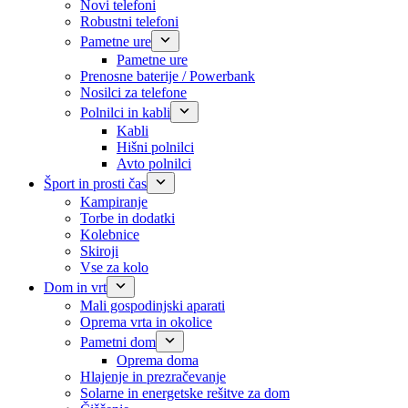
Novi telefoni
Robustni telefoni
Pametne ure
Pametne ure
Prenosne baterije / Powerbank
Nosilci za telefone
Polnilci in kabli
Kabli
Hišni polnilci
Avto polnilci
Šport in prosti čas
Kampiranje
Torbe in dodatki
Kolebnice
Skiroji
Vse za kolo
Dom in vrt
Mali gospodinjski aparati
Oprema vrta in okolice
Pametni dom
Oprema doma
Hlajenje in prezračevanje
Solarne in energetske rešitve za dom