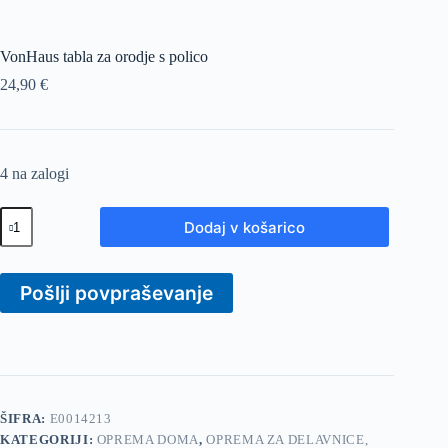
VonHaus tabla za orodje s polico
24,90
€
4 na zalogi
VonHaus
Dodaj v košarico
tabla
za
orodje
s
Pošlji povpraševanje
polico
količina
ŠIFRA:
E0014213
KATEGORIJI:
OPREMA DOMA
,
OPREMA ZA DELAVNICE,