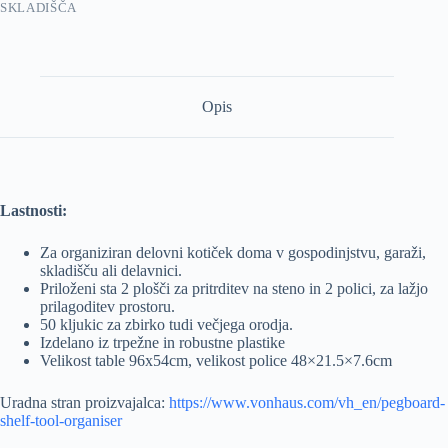
SKLADIŠČA
Opis
Lastnosti:
Za organiziran delovni kotiček doma v g
ospodinjstvu, garaži,
skladišču ali delavnici.
Priloženi sta 2 plošči za pritrditev na steno in 2 polici, za lažjo
prilagoditev prostoru.
50 kljukic za zbirko tudi večjega orodja.
Izdelano iz trpežne in robustne plastike
Velikost table
96x54cm, velikost police
48×21.5×7.6cm
Uradna stran proizvajalca:
https://www.vonhaus.com/vh_en/pegboard-
shelf-tool-organiser