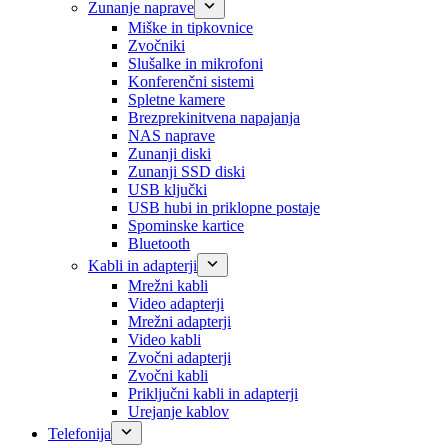
Zunanje naprave
Miške in tipkovnice
Zvočniki
Slušalke in mikrofoni
Konferenčni sistemi
Spletne kamere
Brezprekinitvena napajanja
NAS naprave
Zunanji diski
Zunanji SSD diski
USB ključki
USB hubi in priklopne postaje
Spominske kartice
Bluetooth
Kabli in adapterji
Mrežni kabli
Video adapterji
Mrežni adapterji
Video kabli
Zvočni adapterji
Zvočni kabli
Priključni kabli in adapterji
Urejanje kablov
Telefonija