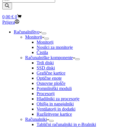
search
Shopping
0,00
€
0
cart
Prijava
Računalništvo
Monitorji
Monitorji
Nosilci za monitorje
Čistila
Računalniške komponente
Trdi diski
SSD diski
Grafične kartice
Optične enote
Osnovne plošče
Pomnilniški moduli
Procesorji
Hladilniki za procesorje
Ohišja in napajalniki
Ventilatorji in dodatki
Razširitvene kartice
Računalniki
Tablični računalniki in e-Bralniki