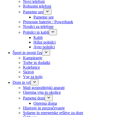
Novi telefoni
Robustni telefoni
Pametne ure
Pametne ure
Prenosne baterije / Powerbank
Nosilci za telefone
Polnilci in kabli
Kabli
Hišni polnilci
Avto polnilci
Šport in prosti čas
Kampiranje
Torbe in dodatki
Kolebnice
Skiroji
Vse za kolo
Dom in vrt
Mali gospodinjski aparati
Oprema vrta in okolice
Pametni dom
Oprema doma
Hlajenje in prezračevanje
Solarne in energetske rešitve za dom