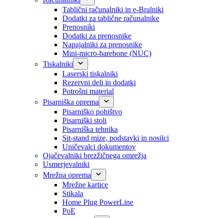
Tablični računalniki in e-Bralniki
Dodatki za tablične računalnike
Prenosniki
Dodatki za prenosnike
Napajalniki za prenosnike
Mini-micro-barebone (NUC)
Tiskalniki
Laserski tiskalniki
Rezervni deli in dodatki
Potrošni material
Pisarniška oprema
Pisarniško pohištvo
Pisarniški stoli
Pisarniška tehnika
Sit-stand mize, podstavki in nosilci
Uničevalci dokumentov
Ojačevalniki brezžičnega omrežja
Usmerjevalniki
Mrežna oprema
Mrežne kartice
Stikala
Home Plug PowerLine
PoE