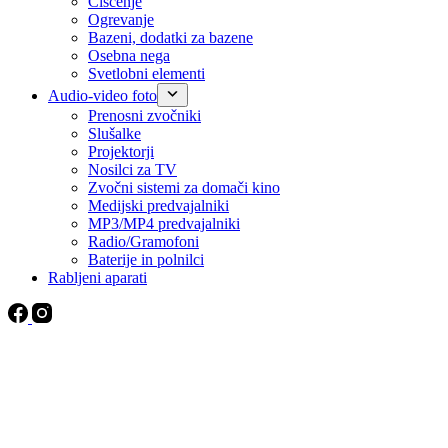
Čiščenje
Ogrevanje
Bazeni, dodatki za bazene
Osebna nega
Svetlobni elementi
Audio-video foto
Prenosni zvočniki
Slušalke
Projektorji
Nosilci za TV
Zvočni sistemi za domači kino
Medijski predvajalniki
MP3/MP4 predvajalniki
Radio/Gramofoni
Baterije in polnilci
Rabljeni aparati