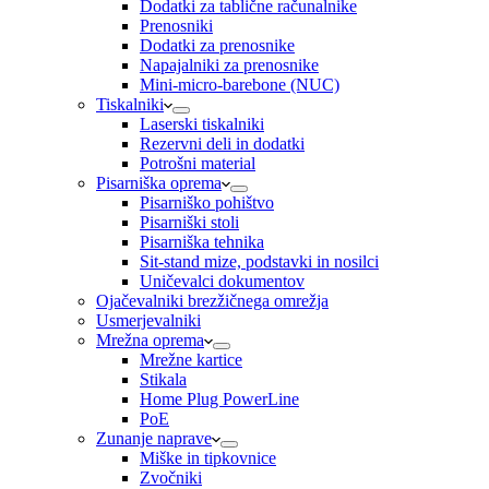
Dodatki za tablične računalnike
Prenosniki
Dodatki za prenosnike
Napajalniki za prenosnike
Mini-micro-barebone (NUC)
Tiskalniki
Laserski tiskalniki
Rezervni deli in dodatki
Potrošni material
Pisarniška oprema
Pisarniško pohištvo
Pisarniški stoli
Pisarniška tehnika
Sit-stand mize, podstavki in nosilci
Uničevalci dokumentov
Ojačevalniki brezžičnega omrežja
Usmerjevalniki
Mrežna oprema
Mrežne kartice
Stikala
Home Plug PowerLine
PoE
Zunanje naprave
Miške in tipkovnice
Zvočniki