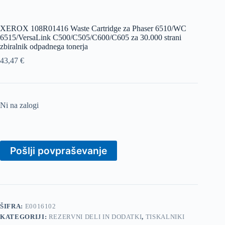
XEROX 108R01416 Waste Cartridge za Phaser 6510/WC
6515/VersaLink C500/C505/C600/C605 za 30.000 strani
zbiralnik odpadnega tonerja
43,47
€
Ni na zalogi
Pošlji povpraševanje
ŠIFRA:
E0016102
KATEGORIJI:
REZERVNI DELI IN DODATKI
,
TISKALNIKI