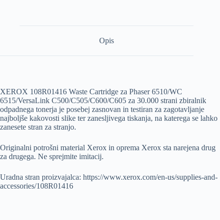
Opis
XEROX 108R01416 Waste Cartridge za Phaser 6510/WC
6515/VersaLink C500/C505/C600/C605 za 30.000 strani zbiralnik
odpadnega tonerja je posebej zasnovan in testiran za zagotavljanje
najboljše kakovosti slike ter zanesljivega tiskanja, na katerega se lahko
zanesete stran za stranjo.
Originalni potrošni material Xerox in oprema Xerox sta narejena drug
za drugega. Ne sprejmite imitacij.
Uradna stran proizvajalca: https://www.xerox.com/en-us/supplies-and-
accessories/108R01416