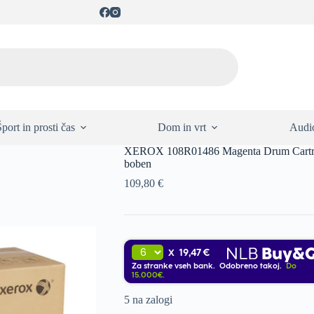
Šport in prosti čas
Dom in vrt
Audio
XEROX 108R01486 Magenta Drum Cartridg
boben
109,80
€
19,47 €
X
Za stranke vseh bank. Odobreno takoj.
Do
15.000€.
5 na zalogi