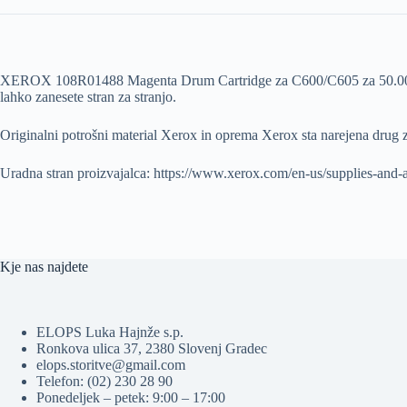
XEROX 108R01488 Magenta Drum Cartridge za C600/C605 za 50.000 strani
lahko zanesete stran za stranjo.
Originalni potrošni material Xerox in oprema Xerox sta narejena drug z
Uradna stran proizvajalca: https://www.xerox.com/en-us/supplies-and
Kje nas najdete
ELOPS Luka Hajnže s.p.
Ronkova ulica 37, 2380 Slovenj Gradec
elops.storitve@gmail.com
Telefon: (02) 230 28 90
Ponedeljek – petek: 9:00 – 17:00