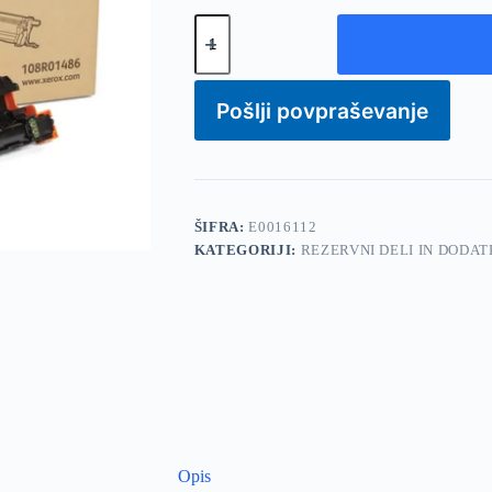
XEROX
108R01486
Magenta
Drum
Cartridge
Pošlji povpraševanje
za
C600/C605
za
50.000
strani
magenta
boben
ŠIFRA:
E0016112
količina
KATEGORIJI:
REZERVNI DELI IN DODAT
Opis