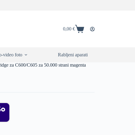
0,00
€
Shopping
cart
-video foto
Rabljeni aparati
e za C600/C605 za 50.000 strani magenta