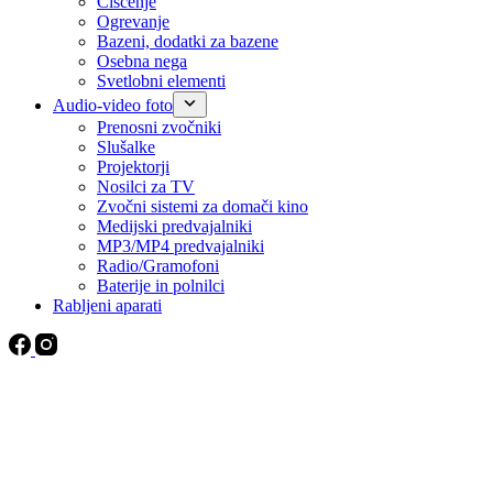
Čiščenje
Ogrevanje
Bazeni, dodatki za bazene
Osebna nega
Svetlobni elementi
Audio-video foto
Prenosni zvočniki
Slušalke
Projektorji
Nosilci za TV
Zvočni sistemi za domači kino
Medijski predvajalniki
MP3/MP4 predvajalniki
Radio/Gramofoni
Baterije in polnilci
Rabljeni aparati