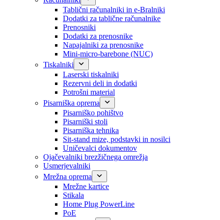
Tablični računalniki in e-Bralniki
Dodatki za tablične računalnike
Prenosniki
Dodatki za prenosnike
Napajalniki za prenosnike
Mini-micro-barebone (NUC)
Tiskalniki
Laserski tiskalniki
Rezervni deli in dodatki
Potrošni material
Pisarniška oprema
Pisarniško pohištvo
Pisarniški stoli
Pisarniška tehnika
Sit-stand mize, podstavki in nosilci
Uničevalci dokumentov
Ojačevalniki brezžičnega omrežja
Usmerjevalniki
Mrežna oprema
Mrežne kartice
Stikala
Home Plug PowerLine
PoE