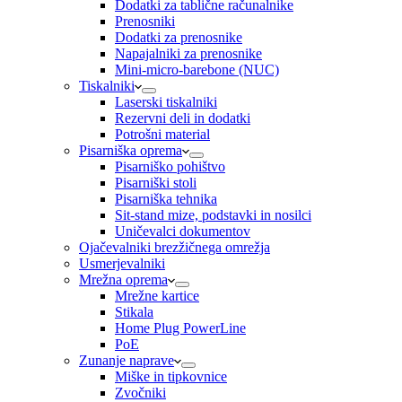
Dodatki za tablične računalnike
Prenosniki
Dodatki za prenosnike
Napajalniki za prenosnike
Mini-micro-barebone (NUC)
Tiskalniki
Laserski tiskalniki
Rezervni deli in dodatki
Potrošni material
Pisarniška oprema
Pisarniško pohištvo
Pisarniški stoli
Pisarniška tehnika
Sit-stand mize, podstavki in nosilci
Uničevalci dokumentov
Ojačevalniki brezžičnega omrežja
Usmerjevalniki
Mrežna oprema
Mrežne kartice
Stikala
Home Plug PowerLine
PoE
Zunanje naprave
Miške in tipkovnice
Zvočniki