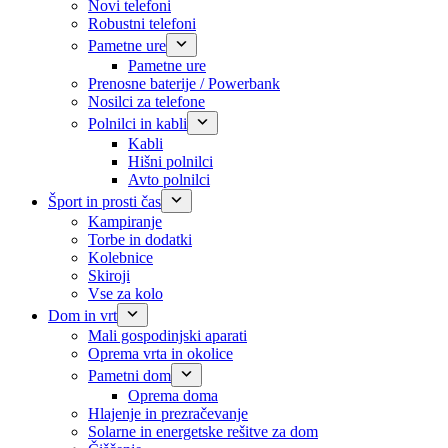
Novi telefoni
Robustni telefoni
Pametne ure
Pametne ure
Prenosne baterije / Powerbank
Nosilci za telefone
Polnilci in kabli
Kabli
Hišni polnilci
Avto polnilci
Šport in prosti čas
Kampiranje
Torbe in dodatki
Kolebnice
Skiroji
Vse za kolo
Dom in vrt
Mali gospodinjski aparati
Oprema vrta in okolice
Pametni dom
Oprema doma
Hlajenje in prezračevanje
Solarne in energetske rešitve za dom