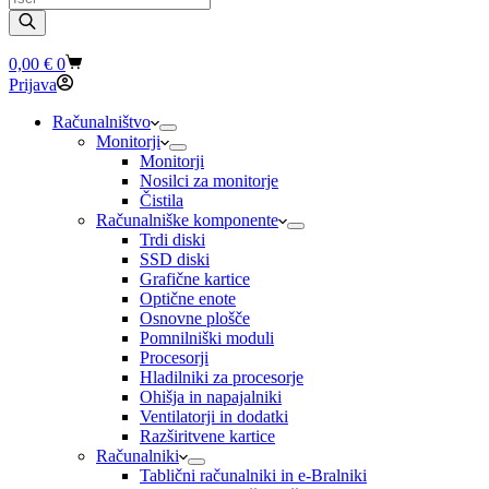
search
Shopping
0,00
€
0
cart
Prijava
Računalništvo
Monitorji
Monitorji
Nosilci za monitorje
Čistila
Računalniške komponente
Trdi diski
SSD diski
Grafične kartice
Optične enote
Osnovne plošče
Pomnilniški moduli
Procesorji
Hladilniki za procesorje
Ohišja in napajalniki
Ventilatorji in dodatki
Razširitvene kartice
Računalniki
Tablični računalniki in e-Bralniki