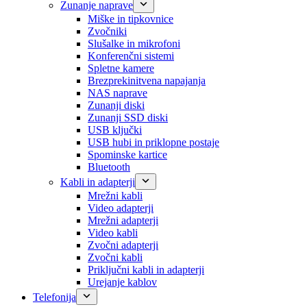
Zunanje naprave
Miške in tipkovnice
Zvočniki
Slušalke in mikrofoni
Konferenčni sistemi
Spletne kamere
Brezprekinitvena napajanja
NAS naprave
Zunanji diski
Zunanji SSD diski
USB ključki
USB hubi in priklopne postaje
Spominske kartice
Bluetooth
Kabli in adapterji
Mrežni kabli
Video adapterji
Mrežni adapterji
Video kabli
Zvočni adapterji
Zvočni kabli
Priključni kabli in adapterji
Urejanje kablov
Telefonija