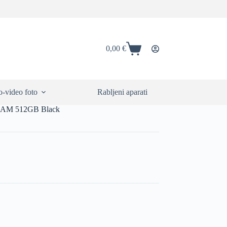
0,00
€
Shopping
cart
-video foto
Rabljeni aparati
 RAM 512GB Black