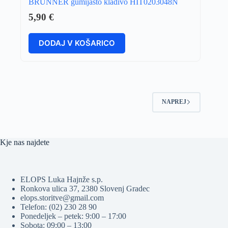
BRUNNER gumijasto kladivo HIT0203048N
5,90
€
DODAJ V KOŠARICO
NAPREJ
Kje nas najdete
ELOPS Luka Hajnže s.p.
Ronkova ulica 37, 2380 Slovenj Gradec
elops.storitve@gmail.com
Telefon: (02) 230 28 90
Ponedeljek – petek: 9:00 – 17:00
Sobota: 09:00 – 13:00