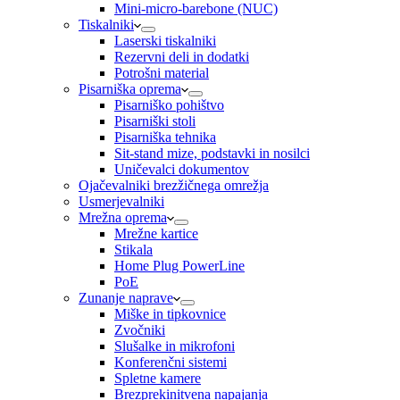
Mini-micro-barebone (NUC)
Tiskalniki
Laserski tiskalniki
Rezervni deli in dodatki
Potrošni material
Pisarniška oprema
Pisarniško pohištvo
Pisarniški stoli
Pisarniška tehnika
Sit-stand mize, podstavki in nosilci
Uničevalci dokumentov
Ojačevalniki brezžičnega omrežja
Usmerjevalniki
Mrežna oprema
Mrežne kartice
Stikala
Home Plug PowerLine
PoE
Zunanje naprave
Miške in tipkovnice
Zvočniki
Slušalke in mikrofoni
Konferenčni sistemi
Spletne kamere
Brezprekinitvena napajanja