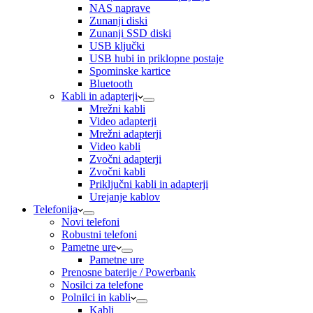
NAS naprave
Zunanji diski
Zunanji SSD diski
USB ključki
USB hubi in priklopne postaje
Spominske kartice
Bluetooth
Kabli in adapterji
Mrežni kabli
Video adapterji
Mrežni adapterji
Video kabli
Zvočni adapterji
Zvočni kabli
Priključni kabli in adapterji
Urejanje kablov
Telefonija
Novi telefoni
Robustni telefoni
Pametne ure
Pametne ure
Prenosne baterije / Powerbank
Nosilci za telefone
Polnilci in kabli
Kabli