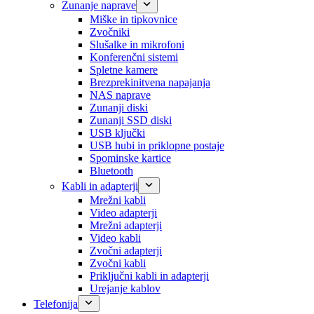
Zunanje naprave
Miške in tipkovnice
Zvočniki
Slušalke in mikrofoni
Konferenčni sistemi
Spletne kamere
Brezprekinitvena napajanja
NAS naprave
Zunanji diski
Zunanji SSD diski
USB ključki
USB hubi in priklopne postaje
Spominske kartice
Bluetooth
Kabli in adapterji
Mrežni kabli
Video adapterji
Mrežni adapterji
Video kabli
Zvočni adapterji
Zvočni kabli
Priključni kabli in adapterji
Urejanje kablov
Telefonija