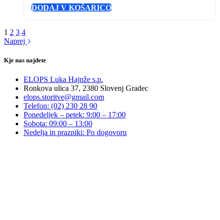
DODAJ V KOŠARICO
1
2
3
4
Naprej
Kje nas najdete
ELOPS Luka Hajnže s.p.
Ronkova ulica 37, 2380 Slovenj Gradec
elops.storitve@gmail.com
Telefon: (02) 230 28 90
Ponedeljek – petek: 9:00 – 17:00
Sobota: 09:00 – 13:00
Nedelja in prazniki: Po dogovoru