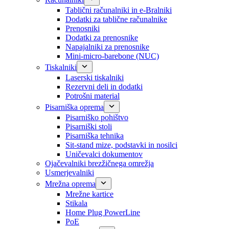
Tablični računalniki in e-Bralniki
Dodatki za tablične računalnike
Prenosniki
Dodatki za prenosnike
Napajalniki za prenosnike
Mini-micro-barebone (NUC)
Tiskalniki
Laserski tiskalniki
Rezervni deli in dodatki
Potrošni material
Pisarniška oprema
Pisarniško pohištvo
Pisarniški stoli
Pisarniška tehnika
Sit-stand mize, podstavki in nosilci
Uničevalci dokumentov
Ojačevalniki brezžičnega omrežja
Usmerjevalniki
Mrežna oprema
Mrežne kartice
Stikala
Home Plug PowerLine
PoE