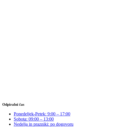
Odpiralni čas
Ponedeljek-Petek: 9:00 – 17:00
Sobota: 09:00 – 13:00
Nedelja in prazniki: po dogovoru