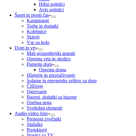
Hišni polnilci
Avto polnilci
Šport in prosti čas
Kampiranje
Torbe in dodatki
Kolebnice
Skiroji
Vse za kolo
Dom in vrt
Mali gospodinjski aparati
Oprema vrta in okolice
Pametni dom
Oprema doma
Hlajenje in prezračevanje
Solarne in energetske rešitve za dom
Čiščenje
Ogrevanje
Bazeni, dodatki za bazene
Osebna nega
Svetlobni elementi
Audio-video foto
Prenosni zvočniki
Slušalke
Projektorji
Nosilci za TV