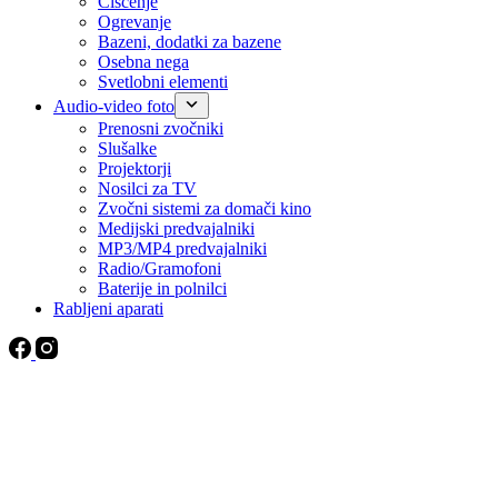
Čiščenje
Ogrevanje
Bazeni, dodatki za bazene
Osebna nega
Svetlobni elementi
Audio-video foto
Prenosni zvočniki
Slušalke
Projektorji
Nosilci za TV
Zvočni sistemi za domači kino
Medijski predvajalniki
MP3/MP4 predvajalniki
Radio/Gramofoni
Baterije in polnilci
Rabljeni aparati