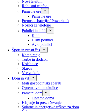
Novi telefoni
Robustni telefoni
Pametne ure
Pametne ure
Prenosne baterije / Powerbank
Nosilci za telefone
Polnilci in kabli
Kabli
Hišni polnilci
Avto polnilci
Šport in prosti čas
Kampiranje
Torbe in dodatki
Kolebnice
Skiroji
Vse za kolo
Dom in vrt
Mali gospodinjski aparati
Oprema vrta in okolice
Pametni dom
Oprema doma
Hlajenje in prezračevanje
Solarne in energetske rešitve za dom