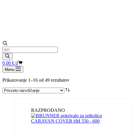
Products
search
Shopping
0,00
€
0
cart
Menu
Prikazovanje 1–16 od 49 rezultatov
RAZPRODANO