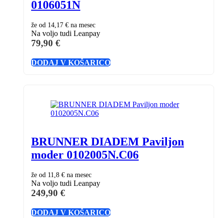
0106051N
že od
14,17 €
na mesec
Na voljo tudi Leanpay
79,90
€
DODAJ V KOŠARICO
BRUNNER DIADEM Paviljon
moder 0102005N.C06
že od
11,8 €
na mesec
Na voljo tudi Leanpay
249,90
€
DODAJ V KOŠARICO