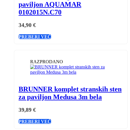
paviljon AQUAMAR
0102015N.C70
34,90
€
PREBERI VEČ
RAZPRODANO
BRUNNER komplet stranskih sten
za paviljon Medusa 3m bela
39,89
€
PREBERI VEČ