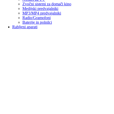
Zvočni sistemi za domači kino
Medijski predvajalniki
MP3/MP4 predvajalniki
Radio/Gramofoni
Baterije in polnilci
Rabljeni aparati