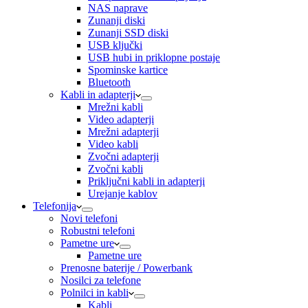
NAS naprave
Zunanji diski
Zunanji SSD diski
USB ključki
USB hubi in priklopne postaje
Spominske kartice
Bluetooth
Kabli in adapterji
Mrežni kabli
Video adapterji
Mrežni adapterji
Video kabli
Zvočni adapterji
Zvočni kabli
Priključni kabli in adapterji
Urejanje kablov
Telefonija
Novi telefoni
Robustni telefoni
Pametne ure
Pametne ure
Prenosne baterije / Powerbank
Nosilci za telefone
Polnilci in kabli
Kabli