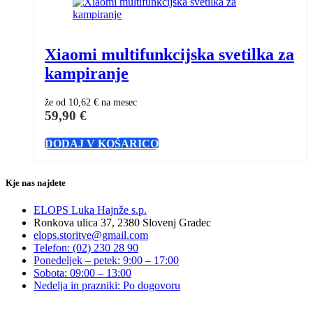
Xiaomi multifunkcijska svetilka za
kampiranje
že od
10,62 €
na mesec
59,90
€
DODAJ V KOŠARICO
Kje nas najdete
ELOPS Luka Hajnže s.p.
Ronkova ulica 37, 2380 Slovenj Gradec
elops.storitve@gmail.com
Telefon: (02) 230 28 90
Ponedeljek – petek: 9:00 – 17:00
Sobota: 09:00 – 13:00
Nedelja in prazniki: Po dogovoru