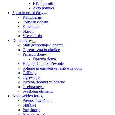
Hišni polnilci
Avto polnilci
Šport in prosti čas
Kampiranje
Torbe in dodatki
Kolebnice
Skiroji
Vse za kolo
Dom in vrt
Mali gospodinjski aparati
Oprema vrta in okolice
Pametni dom
Oprema doma
Hlajenje in prezračevanje
Solarne in energetske rešitve za dom
Čiščenje
Ogrevanje
Bazeni, dodatki za bazene
Osebna nega
Svetlobni elementi
Audio-video foto
Prenosni zvočniki
Slušalke
Projektorji
Nosilci za TV