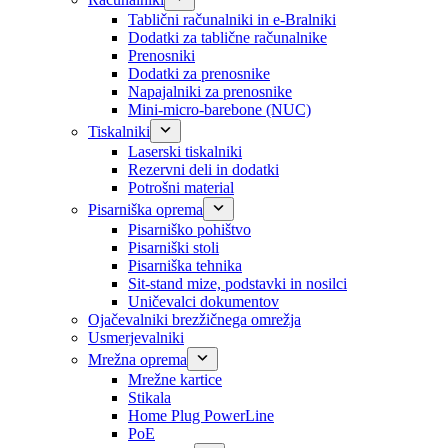
Tablični računalniki in e-Bralniki
Dodatki za tablične računalnike
Prenosniki
Dodatki za prenosnike
Napajalniki za prenosnike
Mini-micro-barebone (NUC)
Tiskalniki
Laserski tiskalniki
Rezervni deli in dodatki
Potrošni material
Pisarniška oprema
Pisarniško pohištvo
Pisarniški stoli
Pisarniška tehnika
Sit-stand mize, podstavki in nosilci
Uničevalci dokumentov
Ojačevalniki brezžičnega omrežja
Usmerjevalniki
Mrežna oprema
Mrežne kartice
Stikala
Home Plug PowerLine
PoE