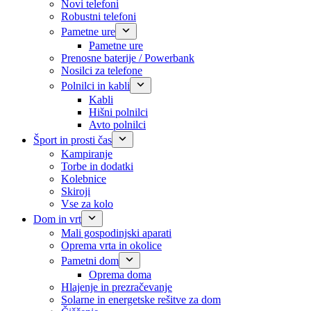
Novi telefoni
Robustni telefoni
Pametne ure
Pametne ure
Prenosne baterije / Powerbank
Nosilci za telefone
Polnilci in kabli
Kabli
Hišni polnilci
Avto polnilci
Šport in prosti čas
Kampiranje
Torbe in dodatki
Kolebnice
Skiroji
Vse za kolo
Dom in vrt
Mali gospodinjski aparati
Oprema vrta in okolice
Pametni dom
Oprema doma
Hlajenje in prezračevanje
Solarne in energetske rešitve za dom