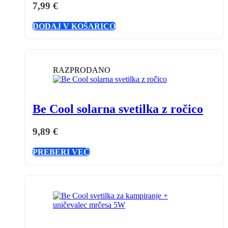
7,99
€
DODAJ V KOŠARICO
RAZPRODANO
Be Cool solarna svetilka z ročico
9,89
€
PREBERI VEČ