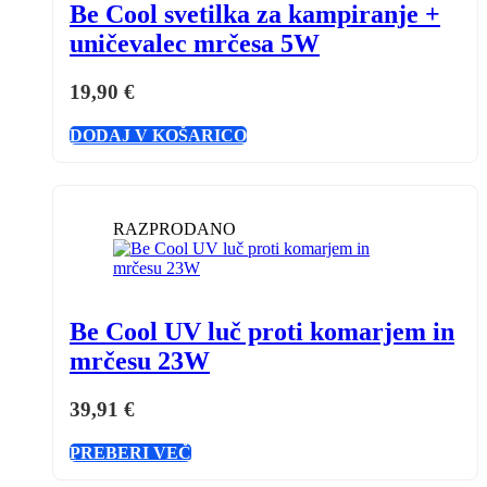
Be Cool svetilka za kampiranje +
uničevalec mrčesa 5W
19,90
€
DODAJ V KOŠARICO
RAZPRODANO
Be Cool UV luč proti komarjem in
mrčesu 23W
39,91
€
PREBERI VEČ