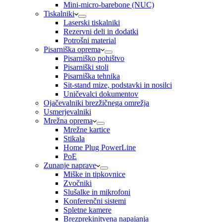
Mini-micro-barebone (NUC)
Tiskalniki
Laserski tiskalniki
Rezervni deli in dodatki
Potrošni material
Pisarniška oprema
Pisarniško pohištvo
Pisarniški stoli
Pisarniška tehnika
Sit-stand mize, podstavki in nosilci
Uničevalci dokumentov
Ojačevalniki brezžičnega omrežja
Usmerjevalniki
Mrežna oprema
Mrežne kartice
Stikala
Home Plug PowerLine
PoE
Zunanje naprave
Miške in tipkovnice
Zvočniki
Slušalke in mikrofoni
Konferenčni sistemi
Spletne kamere
Brezprekinitvena napajanja