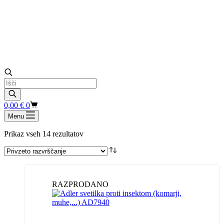
Products
search
Shopping
0,00
€
0
cart
Menu
Prikaz vseh 14 rezultatov
RAZPRODANO