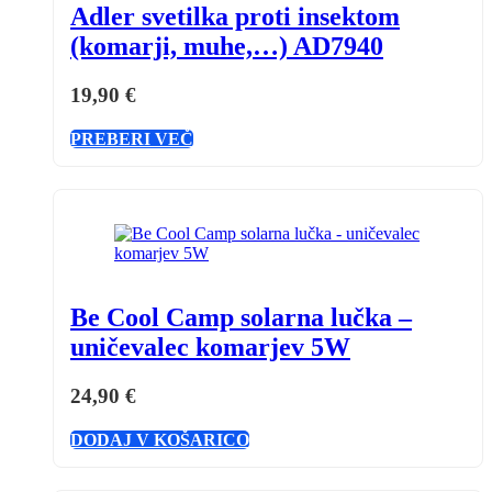
Adler svetilka proti insektom
(komarji, muhe,…) AD7940
19,90
€
PREBERI VEČ
Be Cool Camp solarna lučka –
uničevalec komarjev 5W
24,90
€
DODAJ V KOŠARICO