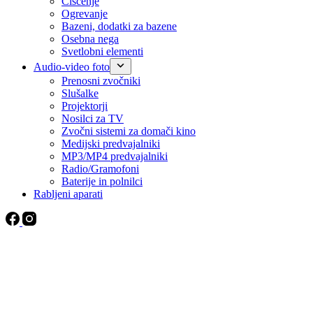
Čiščenje
Ogrevanje
Bazeni, dodatki za bazene
Osebna nega
Svetlobni elementi
Audio-video foto
Prenosni zvočniki
Slušalke
Projektorji
Nosilci za TV
Zvočni sistemi za domači kino
Medijski predvajalniki
MP3/MP4 predvajalniki
Radio/Gramofoni
Baterije in polnilci
Rabljeni aparati