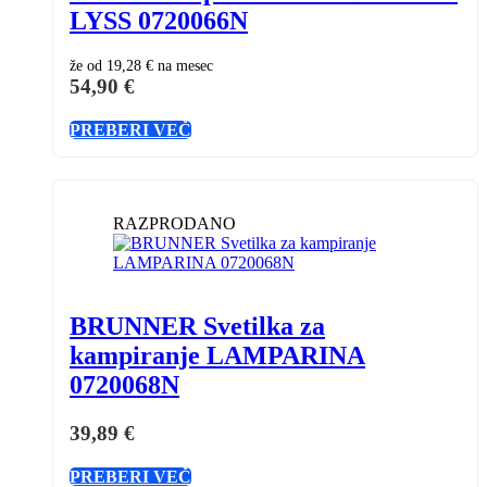
LYSS 0720066N
že od
19,28 €
na mesec
54,90
€
PREBERI VEČ
RAZPRODANO
BRUNNER Svetilka za
kampiranje LAMPARINA
0720068N
39,89
€
PREBERI VEČ