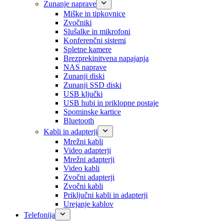
Zunanje naprave
Miške in tipkovnice
Zvočniki
Slušalke in mikrofoni
Konferenčni sistemi
Spletne kamere
Brezprekinitvena napajanja
NAS naprave
Zunanji diski
Zunanji SSD diski
USB ključki
USB hubi in priklopne postaje
Spominske kartice
Bluetooth
Kabli in adapterji
Mrežni kabli
Video adapterji
Mrežni adapterji
Video kabli
Zvočni adapterji
Zvočni kabli
Priključni kabli in adapterji
Urejanje kablov
Telefonija