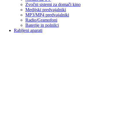
Zvočni sistemi za domači kino
Medijski predvajalniki
MP3/MP4 predvajalniki
Radio/Gramofoni
Baterije in polnilci
Rabljeni aparati