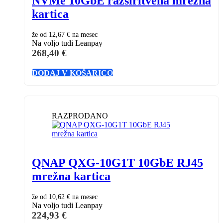
NVMe 10GbE razširitvena mrežna
kartica
že od
12,67 €
na mesec
Na voljo tudi Leanpay
268,40
€
DODAJ V KOŠARICO
RAZPRODANO
QNAP QXG-10G1T 10GbE RJ45
mrežna kartica
že od
10,62 €
na mesec
Na voljo tudi Leanpay
224,93
€