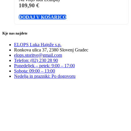
109,90
€
DODAJ V KOŠARICO
Kje nas najdete
ELOPS Luka Hajnže s.p.
Ronkova ulica 37, 2380 Slovenj Gradec
elops.storitve@gmail.com
Telefon: (02) 230 28 90
Ponedeljek – petek: 9:00 – 17:00
Sobota: 09:00 – 13:00
Nedelja in prazniki: Po dogovoru