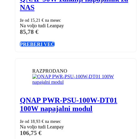
NAS
že od
15,21 €
na mesec
Na voljo tudi Leanpay
85,78
€
PREBERI VEČ
RAZPRODANO
QNAP PWR-PSU-100W-DT01
100W napajalni modul
že od
18,93 €
na mesec
Na voljo tudi Leanpay
106,75
€