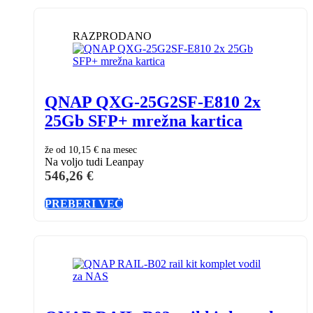
RAZPRODANO
QNAP QXG-25G2SF-E810 2x
25Gb SFP+ mrežna kartica
že od
10,15 €
na mesec
Na voljo tudi Leanpay
546,26
€
PREBERI VEČ