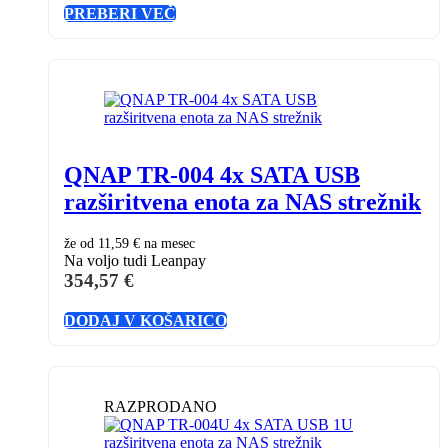
PREBERI VEČ
QNAP TR-004 4x SATA USB
razširitvena enota za NAS strežnik
že od
11,59 €
na mesec
Na voljo tudi Leanpay
354,57
€
DODAJ V KOŠARICO
RAZPRODANO