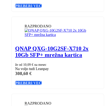
PREBERI VEČ
RAZPRODANO
QNAP QXG-10G2SF-X710 2x
10Gb SFP+ mrežna kartica
že od
10,09 €
na mesec
Na voljo tudi Leanpay
308,60
€
PREBERI VEČ
RAZPRODANO