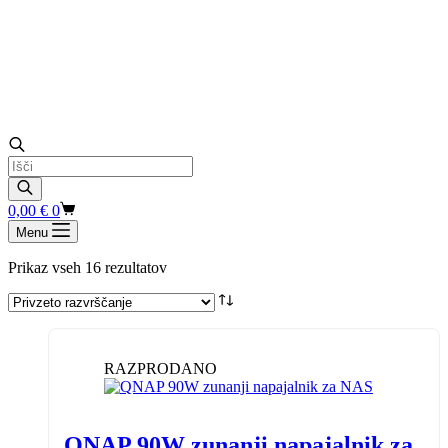
Products
search
Shopping
0,00
€
0
cart
Menu
Prikaz vseh 16 rezultatov
RAZPRODANO
QNAP 90W zunanji napajalnik za