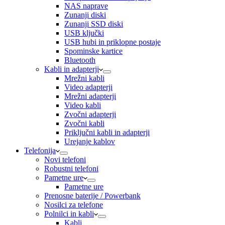
NAS naprave
Zunanji diski
Zunanji SSD diski
USB ključki
USB hubi in priklopne postaje
Spominske kartice
Bluetooth
Kabli in adapterji
Mrežni kabli
Video adapterji
Mrežni adapterji
Video kabli
Zvočni adapterji
Zvočni kabli
Priključni kabli in adapterji
Urejanje kablov
Telefonija
Novi telefoni
Robustni telefoni
Pametne ure
Pametne ure
Prenosne baterije / Powerbank
Nosilci za telefone
Polnilci in kabli
Kabli