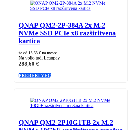
QNAP QM2-2P-384A 2x M.2
NVMe SSD PCIe x8 razširitvena
kartica
že od
13,63 €
na mesec
Na voljo tudi Leanpay
288,60
€
PREBERI VEČ
QNAP QM2-2P10G1TB 2x M.2