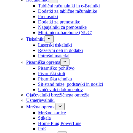
Tablični računalniki in e-Bralniki
Dodatki za tablične računalnike
Prenosniki
Dodatki za prenosnike
Napajalniki za prenosnike
Mini-micro-barebone (NUC)
Tiskalniki
Laserski tiskalniki
Rezervni deli in dodatki
Potrošni material
Pisarniška oprema
Pisarniško pohištvo
Pisarniški stoli
Pisarniška tehnika
Sit-stand mize, podstavki in nosilci
Uničevalci dokumentov
Ojačevalniki brezžičnega omrežja
Usmerjevalniki
Mrežna oprema
Mrežne kartice
Stikala
Home Plug PowerLine
PoE