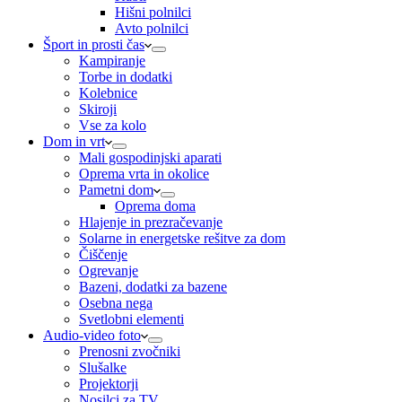
Hišni polnilci
Avto polnilci
Šport in prosti čas
Kampiranje
Torbe in dodatki
Kolebnice
Skiroji
Vse za kolo
Dom in vrt
Mali gospodinjski aparati
Oprema vrta in okolice
Pametni dom
Oprema doma
Hlajenje in prezračevanje
Solarne in energetske rešitve za dom
Čiščenje
Ogrevanje
Bazeni, dodatki za bazene
Osebna nega
Svetlobni elementi
Audio-video foto
Prenosni zvočniki
Slušalke
Projektorji
Nosilci za TV