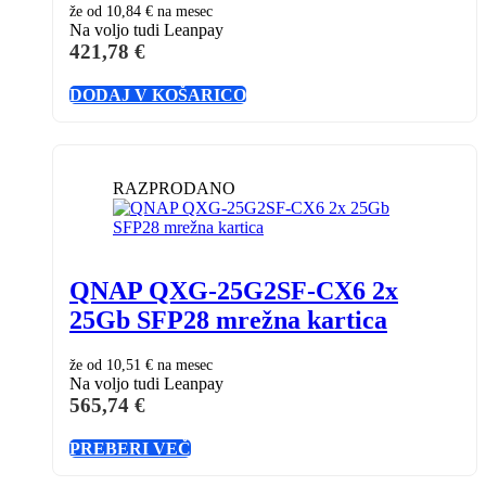
že od
10,84 €
na mesec
Na voljo tudi Leanpay
421,78
€
DODAJ V KOŠARICO
RAZPRODANO
QNAP QXG-25G2SF-CX6 2x
25Gb SFP28 mrežna kartica
že od
10,51 €
na mesec
Na voljo tudi Leanpay
565,74
€
PREBERI VEČ