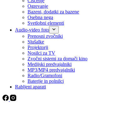
Čiščenje
Ogrevanje
Bazeni, dodatki za bazene
Osebna nega
Svetlobni elementi
Audio-video foto
Prenosni zvočniki
Slušalke
Projektorji
Nosilci za TV
Zvočni sistemi za domači kino
Medijski predvajalniki
MP3/MP4 predvajalniki
Radio/Gramofoni
Baterije in polnilci
Rabljeni aparati