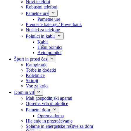
Novi telefoni
Robustni telefoni
Pametne ure
Pametne ure
Prenosne baterije / Powerbank
Nosilci za telefone
Polnilci in kabli
Kabli
Hišni polnilci
Avto polnilci
Šport in prosti čas
Kampiranje
Torbe in dodatki
Kolebnice
Skiroji
Vse za kolo
Dom in vrt
Mali gospodinjski aparati
Oprema vrta in okolice
Pametni dom
Oprema doma
Hlajenje in prezračevanje
Solarne in energetske rešitve za dom