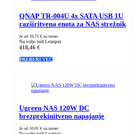
QNAP TR-004U 4x SATA USB 1U
razširitvena enota za NAS strežnik
že od
10,75 €
na mesec
Na voljo tudi Leanpay
418,46
€
PREBERI VEČ
Ugreen NAS 120W DC
brezprekinitveno napajanje
že od
10,01 €
na mesec
Na voljo tudi Leanpay