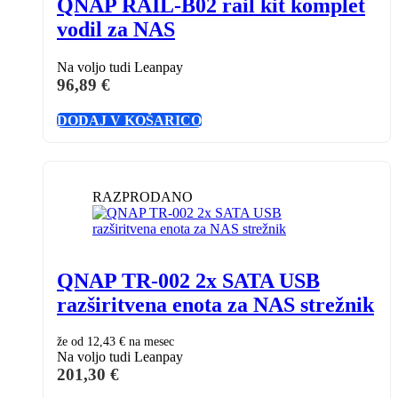
QNAP RAIL-B02 rail kit komplet
vodil za NAS
Na voljo tudi Leanpay
96,89
€
DODAJ V KOŠARICO
RAZPRODANO
QNAP TR-002 2x SATA USB
razširitvena enota za NAS strežnik
že od
12,43 €
na mesec
Na voljo tudi Leanpay
201,30
€