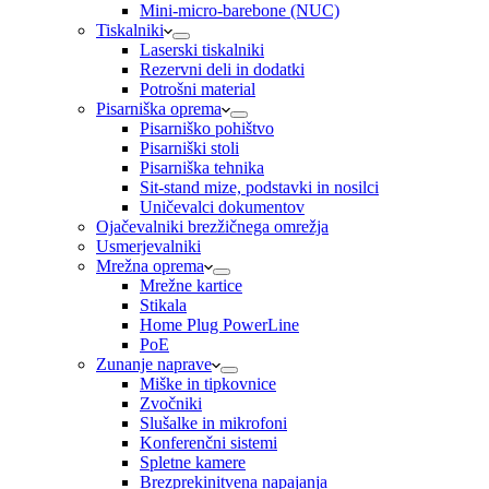
Mini-micro-barebone (NUC)
Tiskalniki
Laserski tiskalniki
Rezervni deli in dodatki
Potrošni material
Pisarniška oprema
Pisarniško pohištvo
Pisarniški stoli
Pisarniška tehnika
Sit-stand mize, podstavki in nosilci
Uničevalci dokumentov
Ojačevalniki brezžičnega omrežja
Usmerjevalniki
Mrežna oprema
Mrežne kartice
Stikala
Home Plug PowerLine
PoE
Zunanje naprave
Miške in tipkovnice
Zvočniki
Slušalke in mikrofoni
Konferenčni sistemi
Spletne kamere
Brezprekinitvena napajanja