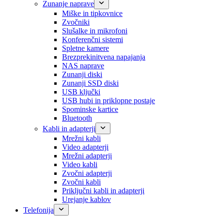
Zunanje naprave
Miške in tipkovnice
Zvočniki
Slušalke in mikrofoni
Konferenčni sistemi
Spletne kamere
Brezprekinitvena napajanja
NAS naprave
Zunanji diski
Zunanji SSD diski
USB ključki
USB hubi in priklopne postaje
Spominske kartice
Bluetooth
Kabli in adapterji
Mrežni kabli
Video adapterji
Mrežni adapterji
Video kabli
Zvočni adapterji
Zvočni kabli
Priključni kabli in adapterji
Urejanje kablov
Telefonija