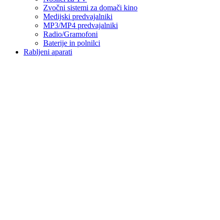
Zvočni sistemi za domači kino
Medijski predvajalniki
MP3/MP4 predvajalniki
Radio/Gramofoni
Baterije in polnilci
Rabljeni aparati