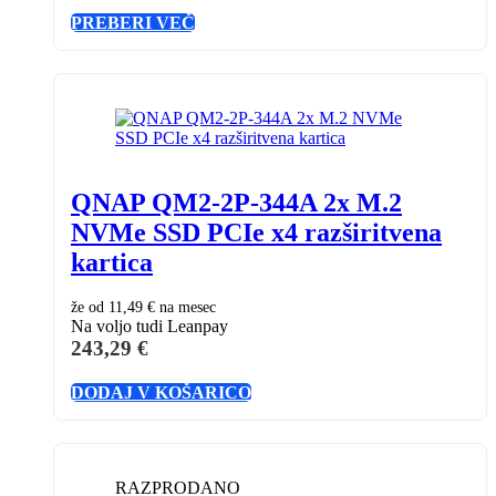
PREBERI VEČ
QNAP QM2-2P-344A 2x M.2
NVMe SSD PCIe x4 razširitvena
kartica
že od
11,49 €
na mesec
Na voljo tudi Leanpay
243,29
€
DODAJ V KOŠARICO
RAZPRODANO