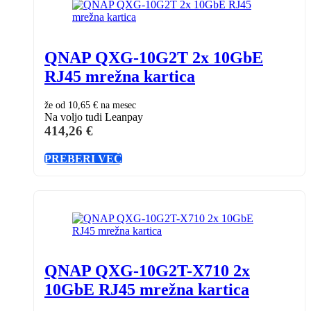
QNAP QXG-10G2T 2x 10GbE
RJ45 mrežna kartica
že od
10,65 €
na mesec
Na voljo tudi Leanpay
414,26
€
PREBERI VEČ
QNAP QXG-10G2T-X710 2x
10GbE RJ45 mrežna kartica