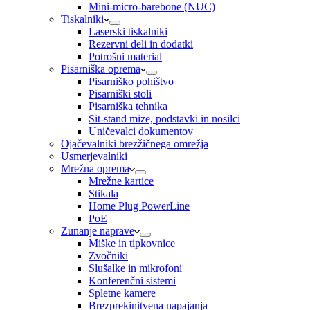
Mini-micro-barebone (NUC)
Tiskalniki
Laserski tiskalniki
Rezervni deli in dodatki
Potrošni material
Pisarniška oprema
Pisarniško pohištvo
Pisarniški stoli
Pisarniška tehnika
Sit-stand mize, podstavki in nosilci
Uničevalci dokumentov
Ojačevalniki brezžičnega omrežja
Usmerjevalniki
Mrežna oprema
Mrežne kartice
Stikala
Home Plug PowerLine
PoE
Zunanje naprave
Miške in tipkovnice
Zvočniki
Slušalke in mikrofoni
Konferenčni sistemi
Spletne kamere
Brezprekinitvena napajanja