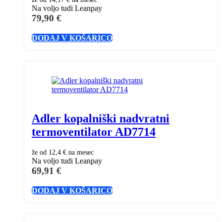
Na voljo tudi Leanpay
79,90
€
DODAJ V KOŠARICO
Adler kopalniški nadvratni
termoventilator AD7714
že od
12,4 €
na mesec
Na voljo tudi Leanpay
69,91
€
DODAJ V KOŠARICO