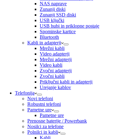
NAS naprave
Zunanji diski
Zunanji SSD diski
USB ključki
USB hubi in priklopne postaje
Spominske kartice
Bluetooth
Kabli in adapterji
Mrežni kabli
Video adapterji
Mrežni adapterji
Video kabli
Zvočni adapterji
Zvočni kabli
Priključni kabli in adapterji
Urejanje kablov
Telefonija
Novi telefoni
Robustni telefoni
Pametne ure
Pametne ure
Prenosne baterije / Powerbank
Nosilci za telefone
Polnilci in kabli
Kabli