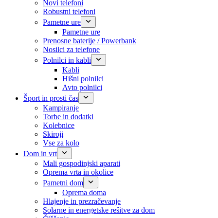
Novi telefoni
Robustni telefoni
Pametne ure
Pametne ure
Prenosne baterije / Powerbank
Nosilci za telefone
Polnilci in kabli
Kabli
Hišni polnilci
Avto polnilci
Šport in prosti čas
Kampiranje
Torbe in dodatki
Kolebnice
Skiroji
Vse za kolo
Dom in vrt
Mali gospodinjski aparati
Oprema vrta in okolice
Pametni dom
Oprema doma
Hlajenje in prezračevanje
Solarne in energetske rešitve za dom