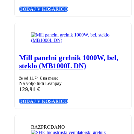
DODAJ V KOŠARICO
Mill panelni grelnik 1000W, bel,
steklo (MB1000L DN)
že od
11,74 €
na mesec
Na voljo tudi Leanpay
129,91
€
DODAJ V KOŠARICO
RAZPRODANO