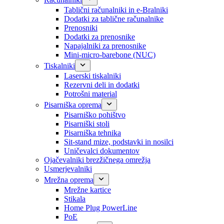
Tablični računalniki in e-Bralniki
Dodatki za tablične računalnike
Prenosniki
Dodatki za prenosnike
Napajalniki za prenosnike
Mini-micro-barebone (NUC)
Tiskalniki
Laserski tiskalniki
Rezervni deli in dodatki
Potrošni material
Pisarniška oprema
Pisarniško pohištvo
Pisarniški stoli
Pisarniška tehnika
Sit-stand mize, podstavki in nosilci
Uničevalci dokumentov
Ojačevalniki brezžičnega omrežja
Usmerjevalniki
Mrežna oprema
Mrežne kartice
Stikala
Home Plug PowerLine
PoE