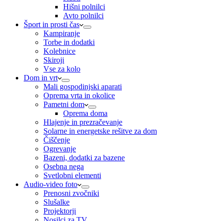
Hišni polnilci
Avto polnilci
Šport in prosti čas
Kampiranje
Torbe in dodatki
Kolebnice
Skiroji
Vse za kolo
Dom in vrt
Mali gospodinjski aparati
Oprema vrta in okolice
Pametni dom
Oprema doma
Hlajenje in prezračevanje
Solarne in energetske rešitve za dom
Čiščenje
Ogrevanje
Bazeni, dodatki za bazene
Osebna nega
Svetlobni elementi
Audio-video foto
Prenosni zvočniki
Slušalke
Projektorji
Nosilci za TV