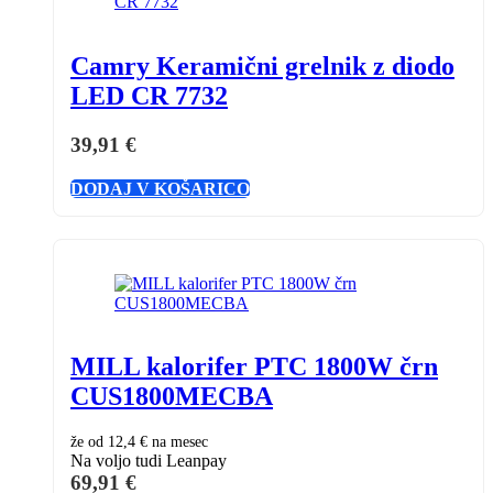
Camry Keramični grelnik z diodo
LED CR 7732
39,91
€
DODAJ V KOŠARICO
MILL kalorifer PTC 1800W črn
CUS1800MECBA
že od
12,4 €
na mesec
Na voljo tudi Leanpay
69,91
€