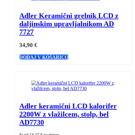
Adler Keramični grelnik LCD z
daljinskim upravljalnikom AD
7727
34,90
€
DODAJ V KOŠARICO
Adler keramični LCD kalorifer
2200W z vlažilcem, stolp, bel
AD7730
že od
14,17 €
na mesec