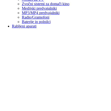
Zvočni sistemi za domači kino
Medijski predvajalniki
MP3/MP4 predvajalniki
Radio/Gramofoni
Baterije in polnilci
Rabljeni aparati