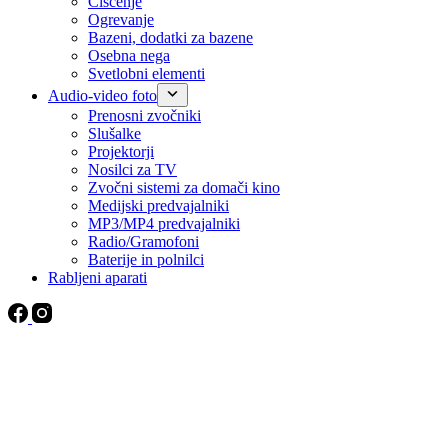
Čiščenje
Ogrevanje
Bazeni, dodatki za bazene
Osebna nega
Svetlobni elementi
Audio-video foto
Prenosni zvočniki
Slušalke
Projektorji
Nosilci za TV
Zvočni sistemi za domači kino
Medijski predvajalniki
MP3/MP4 predvajalniki
Radio/Gramofoni
Baterije in polnilci
Rabljeni aparati