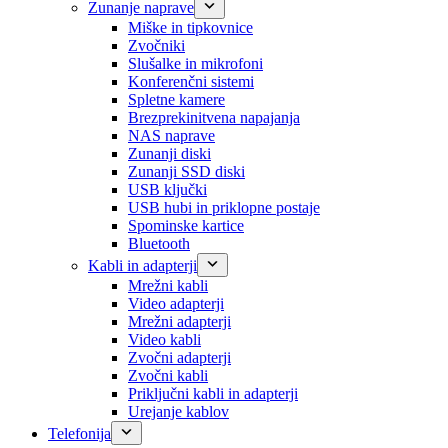
Zunanje naprave
Miške in tipkovnice
Zvočniki
Slušalke in mikrofoni
Konferenčni sistemi
Spletne kamere
Brezprekinitvena napajanja
NAS naprave
Zunanji diski
Zunanji SSD diski
USB ključki
USB hubi in priklopne postaje
Spominske kartice
Bluetooth
Kabli in adapterji
Mrežni kabli
Video adapterji
Mrežni adapterji
Video kabli
Zvočni adapterji
Zvočni kabli
Priključni kabli in adapterji
Urejanje kablov
Telefonija