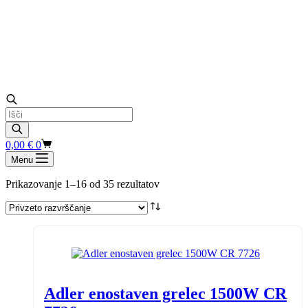
Products
search
Shopping
0,00
€
0
cart
Menu
Prikazovanje 1–16 od 35 rezultatov
Adler enostaven grelec 1500W CR