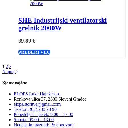
SHE Industrijski ventilatorski
grelnik 2000W
39,89
€
PREBERI VEČ
1
2
3
Naprej
Kje nas najdete
ELOPS Luka Hajnže s.p.
Ronkova ulica 37, 2380 Slovenj Gradec
elops.storitve@gmail.com
Telefon: (02) 230 28 90
Ponedeljek – petek: 9:00 – 17:00
Sobota: 09:00 – 13:00
Nedelja in prazniki: Po dogovoru