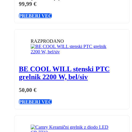
99,99
€
PREBERI VEČ
RAZPRODANO
BE COOL WILL stenski PTC
grelnik 2200 W, bel/siv
50,00
€
PREBERI VEČ