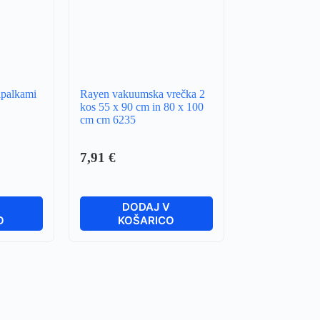
ipalkami
Rayen vakuumska vrečka 2
kos 55 x 90 cm in 80 x 100
cm cm 6235
7,91
€
V
DODAJ V
O
KOŠARICO