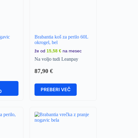
gavic
Brabantia koš za perilo 60L
okrogel, bel
že od
15,58 €
na mesec
Na voljo tudi Leanpay
87,90
€
V
PREBERI VEČ
O