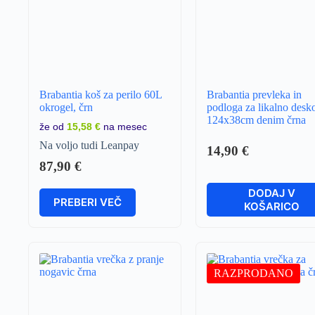
Brabantia koš za perilo 60L
Brabantia prevleka in
okrogel, črn
podloga za likalno desk
124x38cm denim črna
že od
15,58 €
na mesec
Na voljo tudi Leanpay
14,90
€
87,90
€
DODAJ V
PREBERI VEČ
KOŠARICO
RAZPRODANO