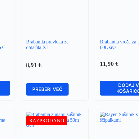
Brabantia prevleka za
Brabantia vreča za p
o C
oblačila XL
60L siva
11,90
€
8,91
€
DODAJ 
PREBERI VEČ
KOŠARIC
RAZPRODANO