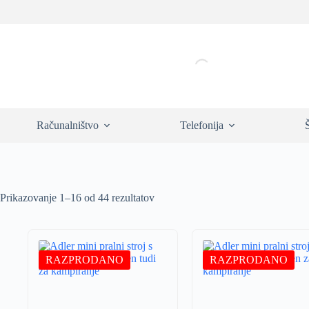
Skip
to
content
Računalništvo
Telefonija
Prikazovanje 1–16 od 44 rezultatov
RAZPRODANO
RAZPRODANO