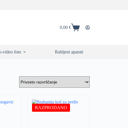
0,00
€
Shopping
cart
-video foto
Rabljeni aparati
RAZPRODANO