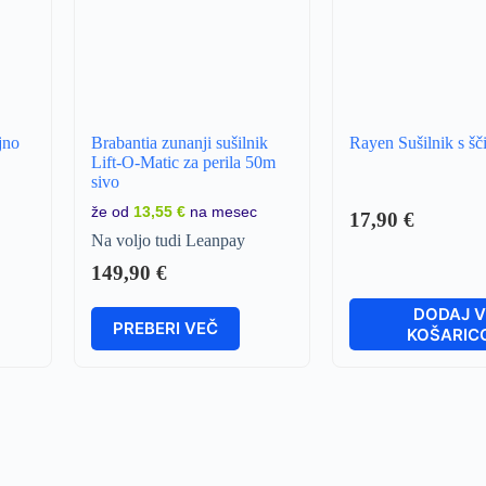
jno
Brabantia zunanji sušilnik
Rayen Sušilnik s šč
Lift-O-Matic za perila 50m
sivo
že od
13,55 €
na mesec
17,90
€
Na voljo tudi Leanpay
149,90
€
DODAJ 
PREBERI VEČ
KOŠARIC