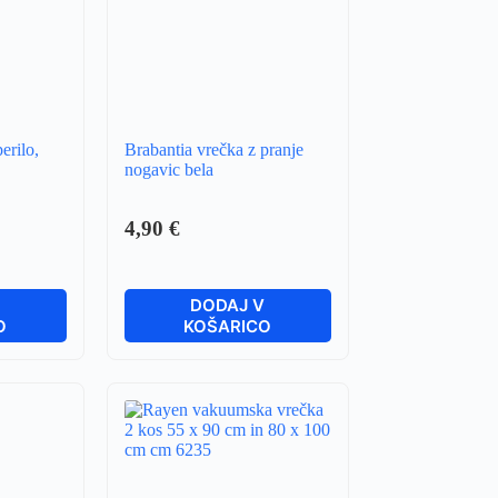
erilo,
Brabantia vrečka z pranje
nogavic bela
4,90
€
V
DODAJ V
O
KOŠARICO