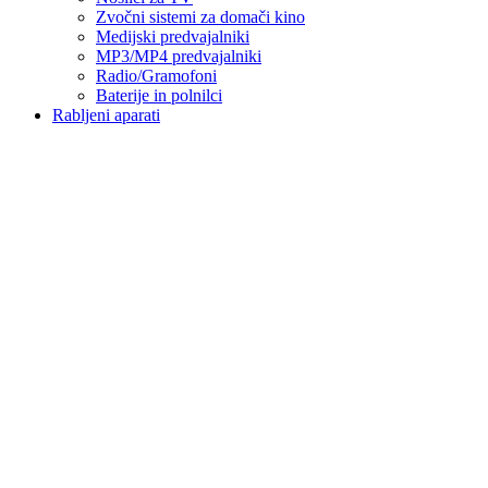
Zvočni sistemi za domači kino
Medijski predvajalniki
MP3/MP4 predvajalniki
Radio/Gramofoni
Baterije in polnilci
Rabljeni aparati