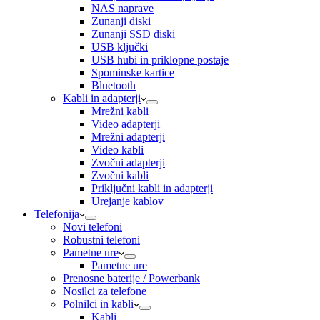
NAS naprave
Zunanji diski
Zunanji SSD diski
USB ključki
USB hubi in priklopne postaje
Spominske kartice
Bluetooth
Kabli in adapterji
Mrežni kabli
Video adapterji
Mrežni adapterji
Video kabli
Zvočni adapterji
Zvočni kabli
Priključni kabli in adapterji
Urejanje kablov
Telefonija
Novi telefoni
Robustni telefoni
Pametne ure
Pametne ure
Prenosne baterije / Powerbank
Nosilci za telefone
Polnilci in kabli
Kabli