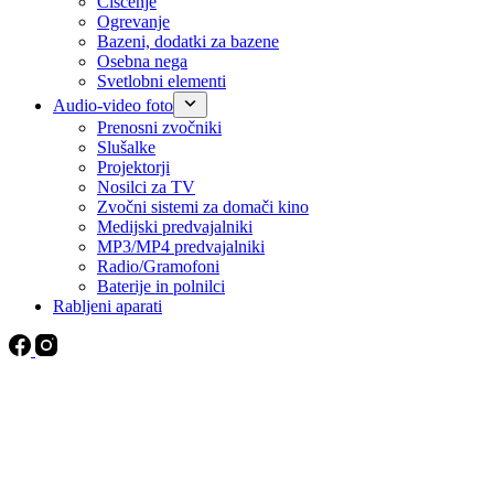
Čiščenje
Ogrevanje
Bazeni, dodatki za bazene
Osebna nega
Svetlobni elementi
Audio-video foto
Prenosni zvočniki
Slušalke
Projektorji
Nosilci za TV
Zvočni sistemi za domači kino
Medijski predvajalniki
MP3/MP4 predvajalniki
Radio/Gramofoni
Baterije in polnilci
Rabljeni aparati