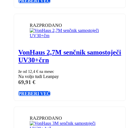
PREBERI VEČ
RAZPRODANO
VonHaus 2,7M senčnik samostoječi
UV30+črn
že od
12,4 €
na mesec
Na voljo tudi Leanpay
69,91
€
PREBERI VEČ
RAZPRODANO