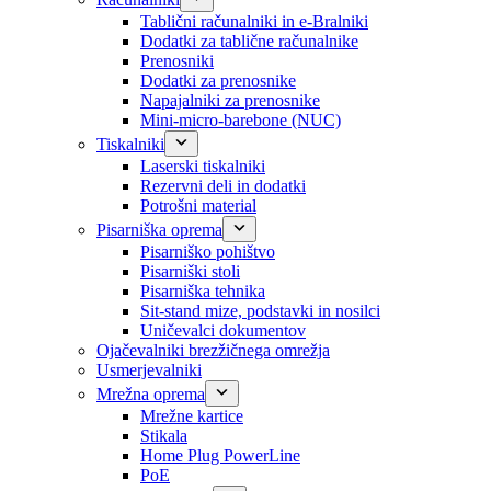
Tablični računalniki in e-Bralniki
Dodatki za tablične računalnike
Prenosniki
Dodatki za prenosnike
Napajalniki za prenosnike
Mini-micro-barebone (NUC)
Tiskalniki
Laserski tiskalniki
Rezervni deli in dodatki
Potrošni material
Pisarniška oprema
Pisarniško pohištvo
Pisarniški stoli
Pisarniška tehnika
Sit-stand mize, podstavki in nosilci
Uničevalci dokumentov
Ojačevalniki brezžičnega omrežja
Usmerjevalniki
Mrežna oprema
Mrežne kartice
Stikala
Home Plug PowerLine
PoE