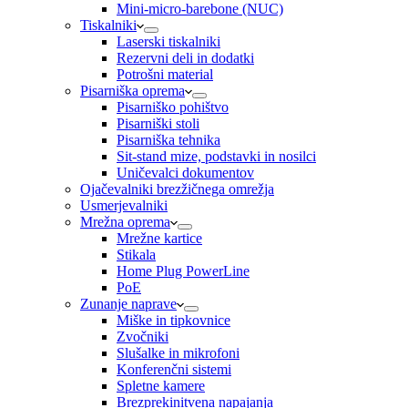
Mini-micro-barebone (NUC)
Tiskalniki
Laserski tiskalniki
Rezervni deli in dodatki
Potrošni material
Pisarniška oprema
Pisarniško pohištvo
Pisarniški stoli
Pisarniška tehnika
Sit-stand mize, podstavki in nosilci
Uničevalci dokumentov
Ojačevalniki brezžičnega omrežja
Usmerjevalniki
Mrežna oprema
Mrežne kartice
Stikala
Home Plug PowerLine
PoE
Zunanje naprave
Miške in tipkovnice
Zvočniki
Slušalke in mikrofoni
Konferenčni sistemi
Spletne kamere
Brezprekinitvena napajanja