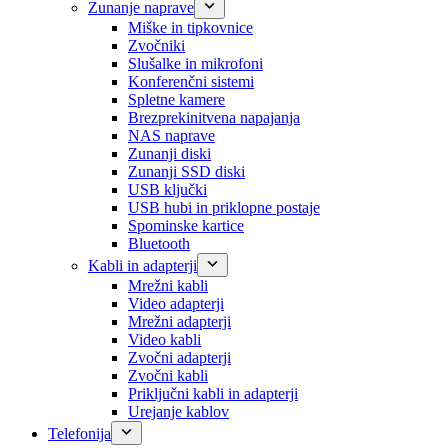
Zunanje naprave
Miške in tipkovnice
Zvočniki
Slušalke in mikrofoni
Konferenčni sistemi
Spletne kamere
Brezprekinitvena napajanja
NAS naprave
Zunanji diski
Zunanji SSD diski
USB ključki
USB hubi in priklopne postaje
Spominske kartice
Bluetooth
Kabli in adapterji
Mrežni kabli
Video adapterji
Mrežni adapterji
Video kabli
Zvočni adapterji
Zvočni kabli
Priključni kabli in adapterji
Urejanje kablov
Telefonija