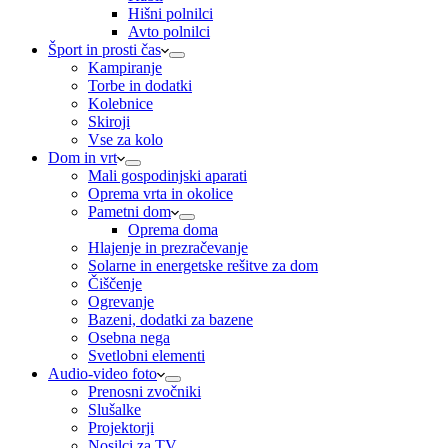
Hišni polnilci
Avto polnilci
Šport in prosti čas
Kampiranje
Torbe in dodatki
Kolebnice
Skiroji
Vse za kolo
Dom in vrt
Mali gospodinjski aparati
Oprema vrta in okolice
Pametni dom
Oprema doma
Hlajenje in prezračevanje
Solarne in energetske rešitve za dom
Čiščenje
Ogrevanje
Bazeni, dodatki za bazene
Osebna nega
Svetlobni elementi
Audio-video foto
Prenosni zvočniki
Slušalke
Projektorji
Nosilci za TV