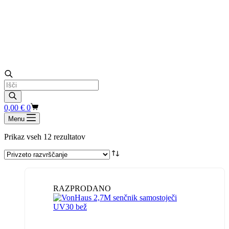
Products
search
Shopping
0,00
€
0
cart
Menu
Prikaz vseh 12 rezultatov
RAZPRODANO