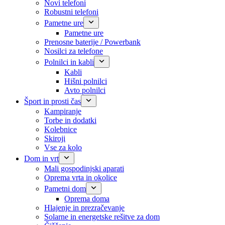
Novi telefoni
Robustni telefoni
Pametne ure
Pametne ure
Prenosne baterije / Powerbank
Nosilci za telefone
Polnilci in kabli
Kabli
Hišni polnilci
Avto polnilci
Šport in prosti čas
Kampiranje
Torbe in dodatki
Kolebnice
Skiroji
Vse za kolo
Dom in vrt
Mali gospodinjski aparati
Oprema vrta in okolice
Pametni dom
Oprema doma
Hlajenje in prezračevanje
Solarne in energetske rešitve za dom