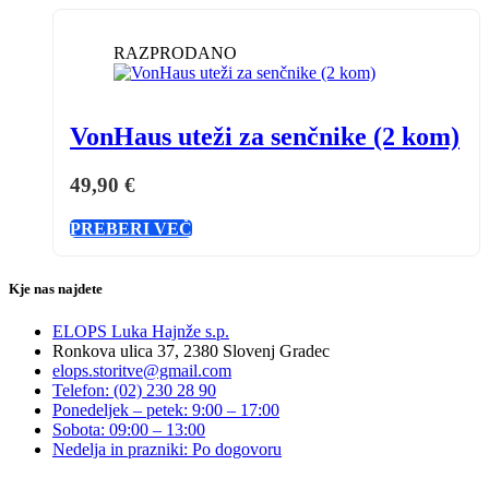
RAZPRODANO
VonHaus uteži za senčnike (2 kom)
49,90
€
PREBERI VEČ
Kje nas najdete
ELOPS Luka Hajnže s.p.
Ronkova ulica 37, 2380 Slovenj Gradec
elops.storitve@gmail.com
Telefon: (02) 230 28 90
Ponedeljek – petek: 9:00 – 17:00
Sobota: 09:00 – 13:00
Nedelja in prazniki: Po dogovoru