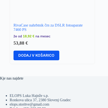
RivaCase nahrbtnik črn za DSLR fotoaparate
7460 PS
že od
18,92 €
na mesec
53,88
€
DODAJ V KOŠARICO
Kje nas najdete
ELOPS Luka Hajnže s.p.
Ronkova ulica 37, 2380 Slovenj Gradec
elops.storitve@gmail.com