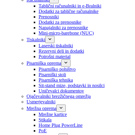
Tablični računalniki in e-Bralniki
Dodatki za tablične računalnike
Prenosniki
Dodatki za prenosnike
Napajalniki za prenosnike
Mini-micro-barebone (NUC)
Tiskalniki
Laserski tiskalniki
Rezervni deli in dodatki
Potrošni material
Pisarniška oprema
Pisarniško pohištvo
Pisarniški stoli
Pisarniška tehnika
Sit-stand mize, podstavki in nosilci
Uničevalci dokumentov
Ojačevalniki brezžičnega omrežja
Usmerjevalniki
Mrežna oprema
Mrežne kartice
Stikala
Home Plug PowerLine
PoE