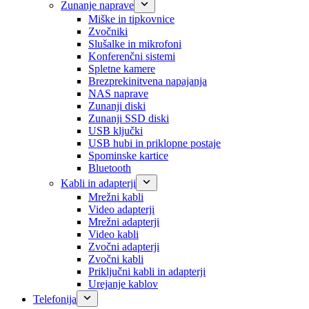
Zunanje naprave
Miške in tipkovnice
Zvočniki
Slušalke in mikrofoni
Konferenčni sistemi
Spletne kamere
Brezprekinitvena napajanja
NAS naprave
Zunanji diski
Zunanji SSD diski
USB ključki
USB hubi in priklopne postaje
Spominske kartice
Bluetooth
Kabli in adapterji
Mrežni kabli
Video adapterji
Mrežni adapterji
Video kabli
Zvočni adapterji
Zvočni kabli
Priključni kabli in adapterji
Urejanje kablov
Telefonija