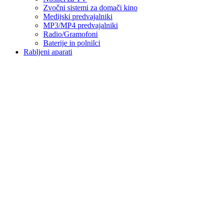
Zvočni sistemi za domači kino
Medijski predvajalniki
MP3/MP4 predvajalniki
Radio/Gramofoni
Baterije in polnilci
Rabljeni aparati