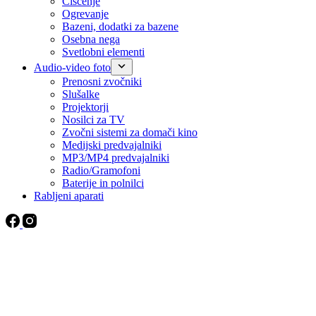
Čiščenje
Ogrevanje
Bazeni, dodatki za bazene
Osebna nega
Svetlobni elementi
Audio-video foto
Prenosni zvočniki
Slušalke
Projektorji
Nosilci za TV
Zvočni sistemi za domači kino
Medijski predvajalniki
MP3/MP4 predvajalniki
Radio/Gramofoni
Baterije in polnilci
Rabljeni aparati