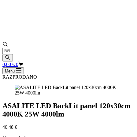
Products
search
Shopping
0,00
€
0
cart
Menu
RAZPRODANO
ASALITE LED BackLit panel 120x30cm
4000K 25W 4000lm
40,48
€