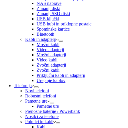
NAS naprave
Zunanji diski
Zunanji SSD diski
USB ključki
USB hubi in priklopne postaje
Spominske kartice
Bluetooth
Kabli in adapterji
Mrežni kabli
Video adapterji
Mrežni adapterji
Video kabli
Zvočni adapterji
Zvočni kabli
Priključni kabli in adapterji
Urejanje kablov
Telefonija
Novi telefoni
Robustni telefoni
Pametne ure
Pametne ure
Prenosne baterije / Powerbank
Nosilci za telefone
Polnilci in kabli
Kabli