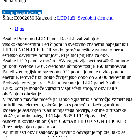
Ni na zalogi
Pošlji povpraševanje
Šifra:
E0002050
Kategoriji:
LED luči
,
Svetlobni elementi
Opis
Asalite Premium LED Paneli BackLit zahvaljujoč
visokokakovostnim Led čipom in svetovno znanemu napajalniku
LIFUD NON-FLICKER so dolgoročna rešitev za enakomerno,
estetsko osvetlitev notranjosti, ki je tudi prijetna za oko.
Asalite LED panel z močjo 25W zagotavlja svetlost 4000 lumnov
pri kotu svetobe 120°. Svetlobna učinkovitost je 160 lumnov/vat.
Paneli z energijskim razredom “C” ponujajo ne le nizko porabo
energije, temveč tudi dolgo življenjsko dobo do 25000 delovnih ur.
Proizvajalec zagotavlja 5-letno garancijo. LED panel Asalite
120x30cm je mogoče vgraditi v spuščeni strop, v okvir ali z
obešanjem obešanje.
V ravnino mavčne plošče jih lahko vgradimo s pomočjo vzmetnega
pritrdilnega elementa, obešanje pa s pomočjo viseče garniture.
Izdelek je sestavljen iz aluminijastega okvirja, akrilne difuzorske
plošče, aluminijastega PCB-ja, 2835 LED čipov + leč,
osnovnih kovinskih ohišja in 650mAh LIFUD NON-FLICKER
(brez utripanja) napajalnika.
Aluminijasti okvir zagotavlja pravilno odvajanje toplote; tako se