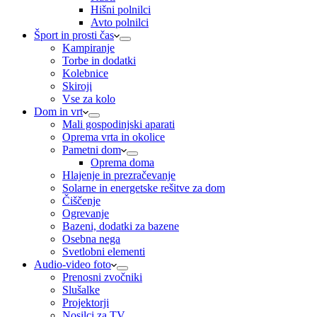
Hišni polnilci
Avto polnilci
Šport in prosti čas
Kampiranje
Torbe in dodatki
Kolebnice
Skiroji
Vse za kolo
Dom in vrt
Mali gospodinjski aparati
Oprema vrta in okolice
Pametni dom
Oprema doma
Hlajenje in prezračevanje
Solarne in energetske rešitve za dom
Čiščenje
Ogrevanje
Bazeni, dodatki za bazene
Osebna nega
Svetlobni elementi
Audio-video foto
Prenosni zvočniki
Slušalke
Projektorji
Nosilci za TV