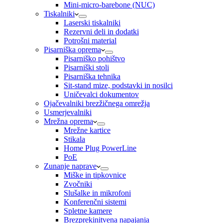
Mini-micro-barebone (NUC)
Tiskalniki
Laserski tiskalniki
Rezervni deli in dodatki
Potrošni material
Pisarniška oprema
Pisarniško pohištvo
Pisarniški stoli
Pisarniška tehnika
Sit-stand mize, podstavki in nosilci
Uničevalci dokumentov
Ojačevalniki brezžičnega omrežja
Usmerjevalniki
Mrežna oprema
Mrežne kartice
Stikala
Home Plug PowerLine
PoE
Zunanje naprave
Miške in tipkovnice
Zvočniki
Slušalke in mikrofoni
Konferenčni sistemi
Spletne kamere
Brezprekinitvena napajanja