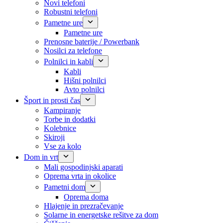
Novi telefoni
Robustni telefoni
Pametne ure
Pametne ure
Prenosne baterije / Powerbank
Nosilci za telefone
Polnilci in kabli
Kabli
Hišni polnilci
Avto polnilci
Šport in prosti čas
Kampiranje
Torbe in dodatki
Kolebnice
Skiroji
Vse za kolo
Dom in vrt
Mali gospodinjski aparati
Oprema vrta in okolice
Pametni dom
Oprema doma
Hlajenje in prezračevanje
Solarne in energetske rešitve za dom