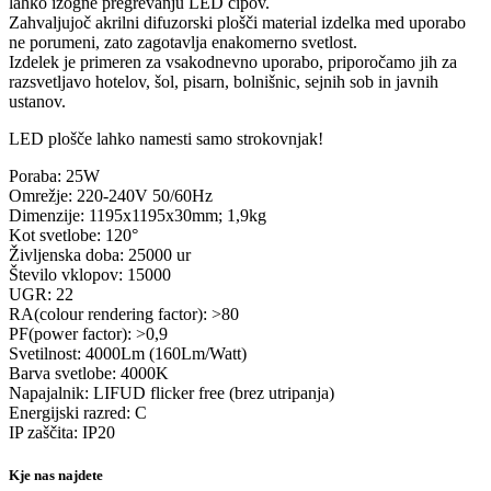
lahko izogne ​​pregrevanju LED čipov.
Zahvaljujoč akrilni difuzorski plošči material izdelka med uporabo
ne porumeni, zato zagotavlja enakomerno svetlost.
Izdelek je primeren za vsakodnevno uporabo, priporočamo jih za
razsvetljavo hotelov, šol, pisarn, bolnišnic, sejnih sob in javnih
ustanov.
LED plošče lahko namesti samo strokovnjak!
Poraba: 25W
Omrežje: 220-240V 50/60Hz
Dimenzije: 1195x1195x30mm; 1,9kg
Kot svetlobe: 120°
Življenska doba: 25000 ur
Število vklopov: 15000
UGR: 22
RA(colour rendering factor): >80
PF(power factor): >0,9
Svetilnost: 4000Lm (160Lm/Watt)
Barva svetlobe: 4000K
Napajalnik: LIFUD flicker free (brez utripanja)
Energijski razred: C
IP zaščita: IP20
Kje nas najdete