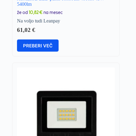
5400lm
že od
10,82 €
na mesec
Na voljo tudi Leanpay
61,02
€
PREBERI VEČ