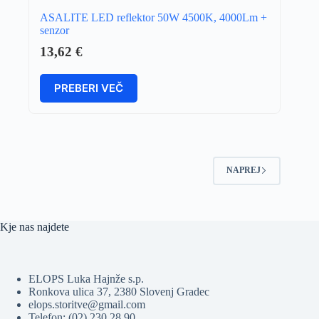
ASALITE LED reflektor 50W 4500K, 4000Lm +
senzor
13,62
€
PREBERI VEČ
NAPREJ
Kje nas najdete
ELOPS Luka Hajnže s.p.
Ronkova ulica 37, 2380 Slovenj Gradec
elops.storitve@gmail.com
Telefon: (02) 230 28 90