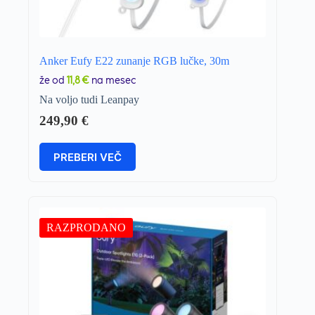
Anker Eufy E22 zunanje RGB lučke, 30m
že od
11,8 €
na mesec
Na voljo tudi Leanpay
249,90
€
PREBERI VEČ
RAZPRODANO