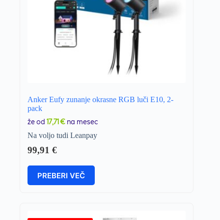
Anker Eufy zunanje okrasne RGB luči E10, 2-
pack
že od
17,71 €
na mesec
Na voljo tudi Leanpay
99,91
€
PREBERI VEČ