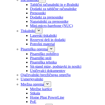
Tablični računalniki in e-Bralniki
Dodatki za tablične računalnike
Prenosniki
Dodatki za prenosnike
Napajalniki za prenosnike
Mini-micro-barebone (NUC)
Tiskalniki
Laserski tiskalniki
Rezervni deli in dodatki
Potrošni material
Pisarniška oprema
Pisarniško pohištvo
Pisarniški stoli
Pisarniška tehnika
Sit-stand mize, podstavki in nosilci
Uničevalci dokumentov
Ojačevalniki brezžičnega omrežja
Usmerjevalniki
Mrežna oprema
Mrežne kartice
Stikala
Home Plug PowerLine
PoE