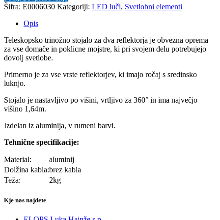
Šifra:
E0006030
Kategoriji:
LED luči
,
Svetlobni elementi
Opis
Teleskopsko trinožno stojalo za dva reflektorja je obvezna oprema
za vse domače in poklicne mojstre, ki pri svojem delu potrebujejo
dovolj svetlobe.
Primerno je za vse vrste reflektorjev, ki imajo ročaj s sredinsko
luknjo.
Stojalo je nastavljivo po višini, vrtljivo za 360
° in ima največjo
višino 1,64m.
Izdelan iz aluminija, v rumeni barvi.
Tehnične specifikacije:
Material:
aluminij
Dolžina kabla:
brez kabla
Teža:
2kg
Kje nas najdete
ELOPS Luka Hajnže s.p.