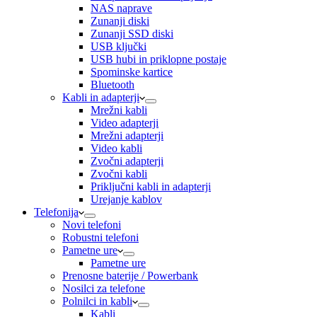
NAS naprave
Zunanji diski
Zunanji SSD diski
USB ključki
USB hubi in priklopne postaje
Spominske kartice
Bluetooth
Kabli in adapterji
Mrežni kabli
Video adapterji
Mrežni adapterji
Video kabli
Zvočni adapterji
Zvočni kabli
Priključni kabli in adapterji
Urejanje kablov
Telefonija
Novi telefoni
Robustni telefoni
Pametne ure
Pametne ure
Prenosne baterije / Powerbank
Nosilci za telefone
Polnilci in kabli
Kabli