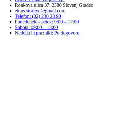
Ronkova ulica 37, 2380 Slovenj Gradec
elops.storitve@gmail.com
Telefon: (02) 230 28 90
Ponedeljek – petek: 9:00 – 17:00
Sobota: 09:00 – 13:00
Nedelja in prazniki: Po dogovoru