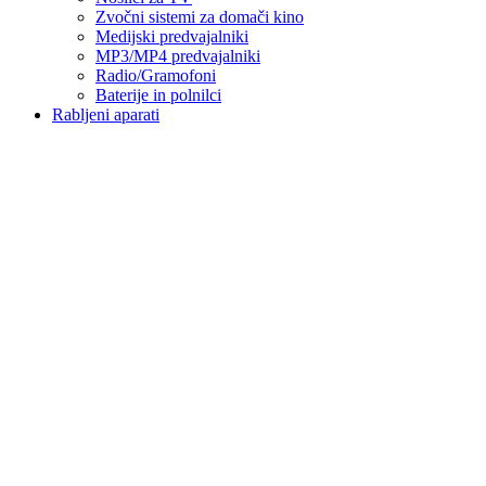
Zvočni sistemi za domači kino
Medijski predvajalniki
MP3/MP4 predvajalniki
Radio/Gramofoni
Baterije in polnilci
Rabljeni aparati