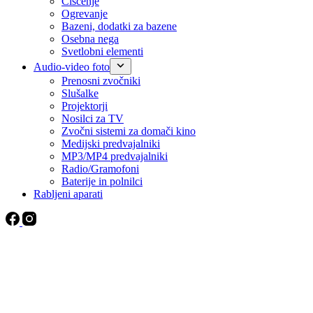
Čiščenje
Ogrevanje
Bazeni, dodatki za bazene
Osebna nega
Svetlobni elementi
Audio-video foto
Prenosni zvočniki
Slušalke
Projektorji
Nosilci za TV
Zvočni sistemi za domači kino
Medijski predvajalniki
MP3/MP4 predvajalniki
Radio/Gramofoni
Baterije in polnilci
Rabljeni aparati