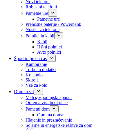
Novi telefoni
Robustni telefoni
Pametne ure
Pametne ure
Prenosne baterije / Powerbank
Nosilci za telefone
Polnilci in kabli
Kabli
Hišni polnilci
Avto polnilci
Šport in prosti čas
Kampiranje
Torbe in dodatki
Kolebnice
Skiroji
Vse za kolo
Dom in vrt
Mali gospodinjski aparati
Oprema vrta in okolice
Pametni dom
Oprema doma
Hlajenje in prezračevanje
Solarne in energetske rešitve za dom