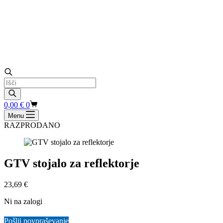
Products
search
Shopping
0,00
€
0
cart
Menu
RAZPRODANO
GTV stojalo za reflektorje
23,69
€
Ni na zalogi
Pošlji povpraševanje