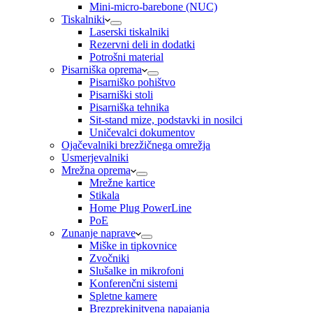
Mini-micro-barebone (NUC)
Tiskalniki
Laserski tiskalniki
Rezervni deli in dodatki
Potrošni material
Pisarniška oprema
Pisarniško pohištvo
Pisarniški stoli
Pisarniška tehnika
Sit-stand mize, podstavki in nosilci
Uničevalci dokumentov
Ojačevalniki brezžičnega omrežja
Usmerjevalniki
Mrežna oprema
Mrežne kartice
Stikala
Home Plug PowerLine
PoE
Zunanje naprave
Miške in tipkovnice
Zvočniki
Slušalke in mikrofoni
Konferenčni sistemi
Spletne kamere
Brezprekinitvena napajanja