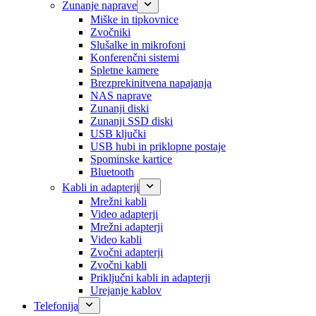
Zunanje naprave
Miške in tipkovnice
Zvočniki
Slušalke in mikrofoni
Konferenčni sistemi
Spletne kamere
Brezprekinitvena napajanja
NAS naprave
Zunanji diski
Zunanji SSD diski
USB ključki
USB hubi in priklopne postaje
Spominske kartice
Bluetooth
Kabli in adapterji
Mrežni kabli
Video adapterji
Mrežni adapterji
Video kabli
Zvočni adapterji
Zvočni kabli
Priključni kabli in adapterji
Urejanje kablov
Telefonija