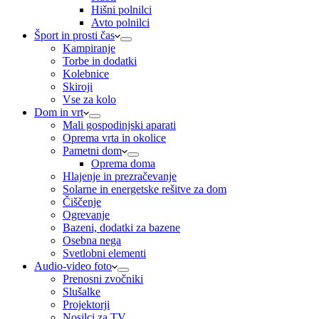
Hišni polnilci
Avto polnilci
Šport in prosti čas
Kampiranje
Torbe in dodatki
Kolebnice
Skiroji
Vse za kolo
Dom in vrt
Mali gospodinjski aparati
Oprema vrta in okolice
Pametni dom
Oprema doma
Hlajenje in prezračevanje
Solarne in energetske rešitve za dom
Čiščenje
Ogrevanje
Bazeni, dodatki za bazene
Osebna nega
Svetlobni elementi
Audio-video foto
Prenosni zvočniki
Slušalke
Projektorji
Nosilci za TV